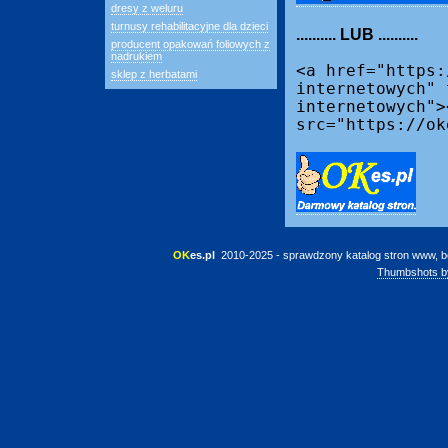
dresy z weluru
turnusy rehabilitacyjne dla dzieci
.......... LUB ..........
producent opakowań foliowych z
nadrukiem
<a href="https:
sklep z herbatami
internetowych" 
internetowych">
src="https://ok
OK
es.pl
 2010-2025 - sprawdzony katalog stron www, b
Thumbshots b