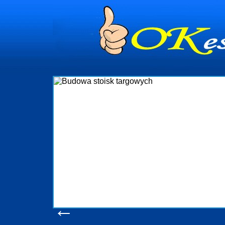
dynia
dministrowanie
ściami Gdynia i
ieżący nadzór nad
iczenia, organizację
ta obejmuje także
uchomościami Gdynia
potrzebny jest
ieruchomości Sopot
nia, Progreen-Adm
w codziennym
dla tych
←