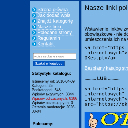
Nasze linki po
Strona główna
Jak dodać wpis
Znajdź kategorię
Nasze linki
Wstawienie linków zw
Polecane strony
obowiązkowe - nie do
Regulamin
umieszczenia ich na
Kontakt
<a href="https:
internetowych">
OKes.pl</a>
Bezpłatny katalog str
Statystyki katalogu:
.......... LUB ..........
Istniejemy od: 2010-04-09
Kategorii: 25
<a href="https:
Podkategorii: 548
internetowych" 
Wpisów aktywnych: 3344
Wpisów odrzuconych: 8386
internetowych">
Wpisów oczekujących: 0
src="https://ok
Ostatnia moderacja: 2026-
08-04
Polecamy: