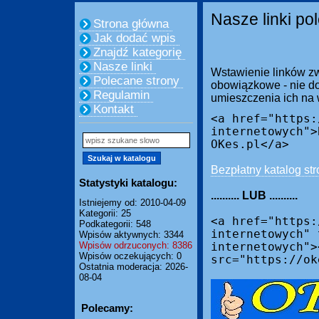
Nasze linki po
Strona główna
Jak dodać wpis
Znajdź kategorię
Nasze linki
Wstawienie linków zw
Polecane strony
obowiązkowe - nie do
Regulamin
umieszczenia ich na
Kontakt
<a href="https:
internetowych">
OKes.pl</a>
Bezpłatny katalog str
Statystyki katalogu:
.......... LUB ..........
Istniejemy od: 2010-04-09
Kategorii: 25
<a href="https:
Podkategorii: 548
internetowych" 
Wpisów aktywnych: 3344
Wpisów odrzuconych: 8386
internetowych">
Wpisów oczekujących: 0
src="https://ok
Ostatnia moderacja: 2026-
08-04
Polecamy: