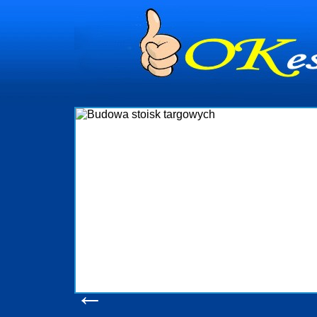
dynia
dministrowanie
ściami Gdynia i
ieżący nadzór nad
iczenia, organizację
ta obejmuje także
uchomościami Gdynia
potrzebny jest
ieruchomości Sopot
nia, Progreen-Adm
w codziennym
dla tych
←