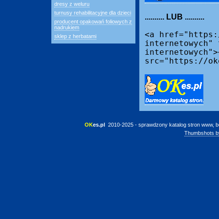
dresy z weluru
turnusy rehabilitacyjne dla dzieci
.......... LUB ..........
producent opakowań foliowych z
nadrukiem
<a href="https:
sklep z herbatami
internetowych" 
internetowych">
src="https://ok
OK
es.pl
 2010-2025 - sprawdzony katalog stron www, b
Thumbshots b