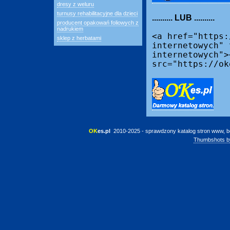
dresy z weluru
turnusy rehabilitacyjne dla dzieci
.......... LUB ..........
producent opakowań foliowych z
nadrukiem
<a href="https:
sklep z herbatami
internetowych" 
internetowych">
src="https://ok
OK
es.pl
 2010-2025 - sprawdzony katalog stron www, b
Thumbshots b