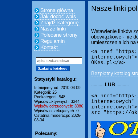
Nasze linki po
Strona główna
Jak dodać wpis
Znajdź kategorię
Nasze linki
Wstawienie linków zw
Polecane strony
obowiązkowe - nie do
Regulamin
umieszczenia ich na
Kontakt
<a href="https:
internetowych">
OKes.pl</a>
Bezpłatny katalog str
Statystyki katalogu:
.......... LUB ..........
Istniejemy od: 2010-04-09
Kategorii: 25
<a href="https:
Podkategorii: 548
internetowych" 
Wpisów aktywnych: 3344
Wpisów odrzuconych: 8386
internetowych">
Wpisów oczekujących: 0
src="https://ok
Ostatnia moderacja: 2026-
08-04
Polecamy: