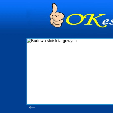
dynia
dministrowanie
ściami Gdynia i
ieżący nadzór nad
iczenia, organizację
ta obejmuje także
uchomościami Gdynia
potrzebny jest
ieruchomości Sopot
nia, Progreen-Adm
w codziennym
dla tych
←