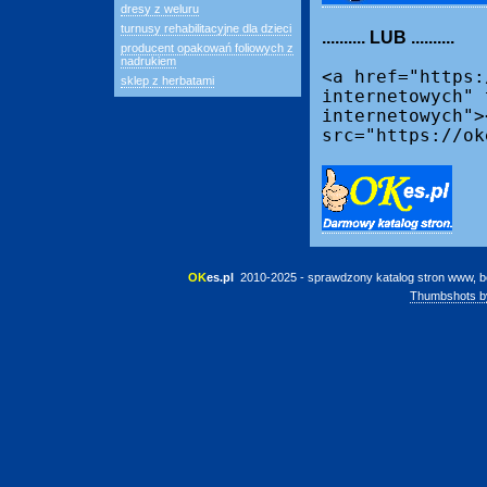
dresy z weluru
turnusy rehabilitacyjne dla dzieci
.......... LUB ..........
producent opakowań foliowych z
nadrukiem
<a href="https:
sklep z herbatami
internetowych" 
internetowych">
src="https://ok
OK
es.pl
 2010-2025 - sprawdzony katalog stron www, b
Thumbshots b