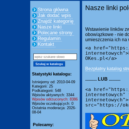
Nasze linki po
Strona główna
Jak dodać wpis
Znajdź kategorię
Nasze linki
Wstawienie linków zw
Polecane strony
obowiązkowe - nie do
Regulamin
umieszczenia ich na
Kontakt
<a href="https:
internetowych">
OKes.pl</a>
Bezpłatny katalog str
Statystyki katalogu:
.......... LUB ..........
Istniejemy od: 2010-04-09
Kategorii: 25
<a href="https:
Podkategorii: 548
internetowych" 
Wpisów aktywnych: 3344
Wpisów odrzuconych: 8386
internetowych">
Wpisów oczekujących: 0
src="https://ok
Ostatnia moderacja: 2026-
08-04
Polecamy: