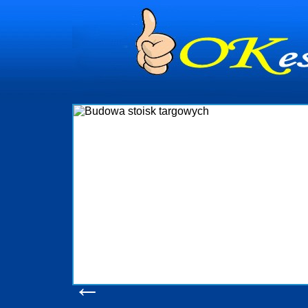
dynia
dministrowanie
ściami Gdynia i
ieżący nadzór nad
iczenia, organizację
ta obejmuje także
uchomościami Gdynia
potrzebny jest
ieruchomości Sopot
nia, Progreen-Adm
w codziennym
dla tych
←