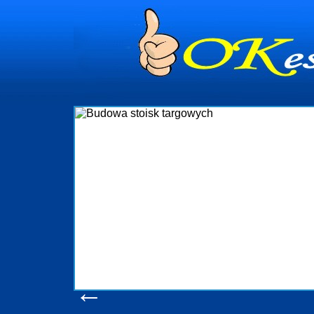
dynia
dministrowanie
ściami Gdynia i
ieżący nadzór nad
iczenia, organizację
ta obejmuje także
uchomościami Gdynia
potrzebny jest
ieruchomości Sopot
nia, Progreen-Adm
w codziennym
dla tych
←