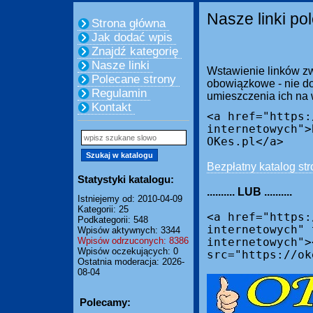
Nasze linki po
Strona główna
Jak dodać wpis
Znajdź kategorię
Nasze linki
Wstawienie linków zw
Polecane strony
obowiązkowe - nie do
Regulamin
umieszczenia ich na
Kontakt
<a href="https:
internetowych">
OKes.pl</a>
Bezpłatny katalog str
Statystyki katalogu:
.......... LUB ..........
Istniejemy od: 2010-04-09
Kategorii: 25
<a href="https:
Podkategorii: 548
internetowych" 
Wpisów aktywnych: 3344
Wpisów odrzuconych: 8386
internetowych">
Wpisów oczekujących: 0
src="https://ok
Ostatnia moderacja: 2026-
08-04
Polecamy: