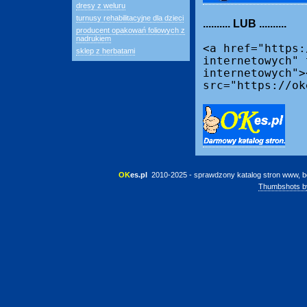
dresy z weluru
turnusy rehabilitacyjne dla dzieci
.......... LUB ..........
producent opakowań foliowych z
nadrukiem
<a href="https:
sklep z herbatami
internetowych" 
internetowych">
src="https://ok
OK
es.pl
 2010-2025 - sprawdzony katalog stron www, b
Thumbshots b