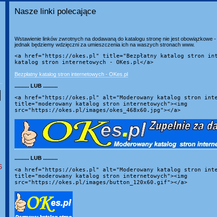
Nasze linki polecające
Wstawienie linków zwrotnych na dodawaną do katalogu stronę nie jest obowiązkowe - 
jednak będziemy wdzięczni za umieszczenia ich na waszych stronach www.
<a href="https://okes.pl" title="Bezpłatny katalog stron in
katalog stron internetowych - OKes.pl</a>
Bezpłatny katalog stron internetowych - OKes.pl
.......... LUB ..........
<a href="https://okes.pl" alt="Moderowany katalog stron int
title="moderowany katalog stron internetowych"><img
src="https://okes.pl/images/okes_468x60.jpg"></a>
.......... LUB ..........
6
<a href="https://okes.pl" alt="Moderowany katalog stron int
title="moderowany katalog stron internetowych"><img
src="https://okes.pl/images/button_120x60.gif"></a>