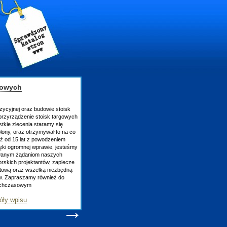
gowych
zycyjnej oraz budowie stoisk
rzyrządzenie stoisk targowych
tkie zlecenia staramy się
lony, oraz otrzymywał to na co
uż od 15 lat z powodzeniem
ęki ogromnej wprawie, jesteśmy
owanym żądaniom naszych
skich projektantów, zaplecze
atową oraz wszelką niezbędną
ów. Zapraszamy również do
tychczasowym
óły wpisu
→