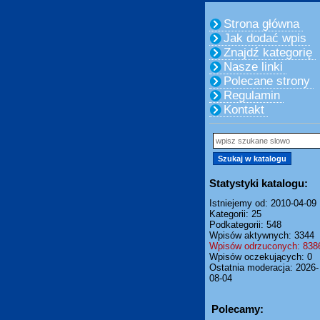
Strona główna
Jak dodać wpis
Znajdź kategorię
Nasze linki
Polecane strony
Regulamin
Kontakt
Statystyki katalogu:
Istniejemy od: 2010-04-09
Kategorii: 25
Podkategorii: 548
Wpisów aktywnych: 3344
Wpisów odrzuconych: 838
Wpisów oczekujących: 0
Ostatnia moderacja: 2026-
08-04
Polecamy: