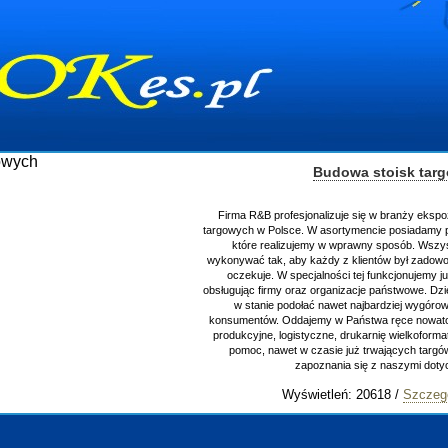
Budowa stoisk tar
Firma R&B profesjonalizuje się w branży ekspo
targowych w Polsce. W asortymencie posiadamy p
które realizujemy w wprawny sposób. Wszys
wykonywać tak, aby każdy z klientów był zadowo
oczekuje. W specjalności tej funkcjonujemy j
obsługując firmy oraz organizacje państwowe. Dzi
w stanie podołać nawet najbardziej wygór
konsumentów. Oddajemy w Państwa ręce nowator
produkcyjne, logistyczne, drukarnię wielkoform
pomoc, nawet w czasie już trwających targ
zapoznania się z naszymi do
Wyświetleń: 20618 /
Szczeg