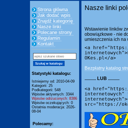
Nasze linki po
Strona główna
Jak dodać wpis
Znajdź kategorię
Nasze linki
Wstawienie linków zw
Polecane strony
obowiązkowe - nie do
Regulamin
umieszczenia ich na
Kontakt
<a href="https:
internetowych">
OKes.pl</a>
Bezpłatny katalog str
Statystyki katalogu:
.......... LUB ..........
Istniejemy od: 2010-04-09
Kategorii: 25
<a href="https:
Podkategorii: 548
internetowych" 
Wpisów aktywnych: 3344
Wpisów odrzuconych: 8386
internetowych">
Wpisów oczekujących: 0
src="https://ok
Ostatnia moderacja: 2026-
08-04
Polecamy: