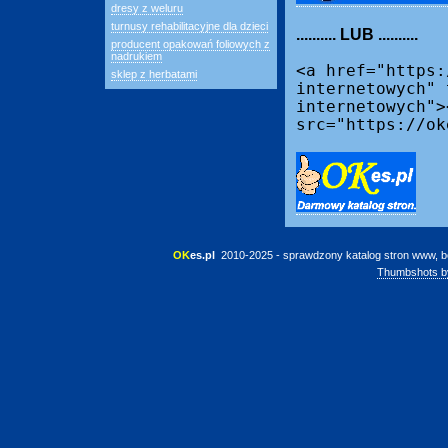
dresy z weluru
turnusy rehabilitacyjne dla dzieci
.......... LUB ..........
producent opakowań foliowych z
nadrukiem
<a href="https:
sklep z herbatami
internetowych" 
internetowych">
src="https://ok
OK
es.pl
 2010-2025 - sprawdzony katalog stron www, b
Thumbshots b