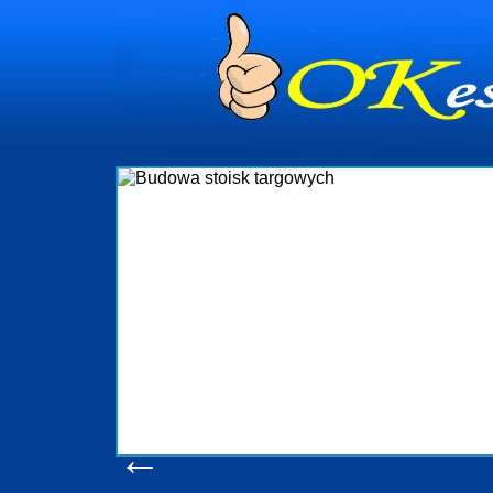
dynia
dministrowanie
ściami Gdynia i
ieżący nadzór nad
iczenia, organizację
ta obejmuje także
uchomościami Gdynia
potrzebny jest
ieruchomości Sopot
nia, Progreen-Adm
w codziennym
dla tych
←