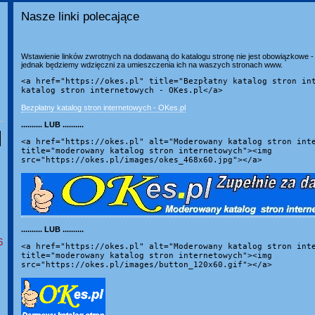
Nasze linki polecające
Wstawienie linków zwrotnych na dodawaną do katalogu stronę nie jest obowiązkowe - 
jednak będziemy wdzięczni za umieszczenia ich na waszych stronach www.
<a href="https://okes.pl" title="Bezpłatny katalog stron in
katalog stron internetowych - OKes.pl</a>
Bezpłatny katalog stron internetowych - OKes.pl
.......... LUB ..........
<a href="https://okes.pl" alt="Moderowany katalog stron int
title="moderowany katalog stron internetowych"><img
src="https://okes.pl/images/okes_468x60.jpg"></a>
.......... LUB ..........
6
<a href="https://okes.pl" alt="Moderowany katalog stron int
title="moderowany katalog stron internetowych"><img
src="https://okes.pl/images/button_120x60.gif"></a>