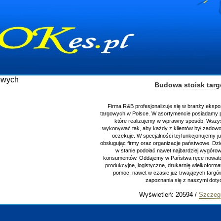
Budowa stoisk tar
Firma R&B profesjonalizuje się w branży ekspo
targowych w Polsce. W asortymencie posiadamy p
które realizujemy w wprawny sposób. Wszys
wykonywać tak, aby każdy z klientów był zadowo
oczekuje. W specjalności tej funkcjonujemy j
obsługując firmy oraz organizacje państwowe. Dzi
w stanie podołać nawet najbardziej wygór
konsumentów. Oddajemy w Państwa ręce nowator
produkcyjne, logistyczne, drukarnię wielkoform
pomoc, nawet w czasie już trwających targ
zapoznania się z naszymi do
Wyświetleń: 20594 /
Szczeg