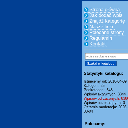
Strona główna
Jak dodać wpis
Znajdź kategorię
Nasze linki
Polecane strony
Regulamin
Kontakt
Statystyki katalogu:
Istniejemy od: 2010-04-09
Kategorii: 25
Podkategorii: 548
Wpisów aktywnych: 3344
Wpisów odrzuconych: 838
Wpisów oczekujących: 0
Ostatnia moderacja: 2026-
08-04
Polecamy: