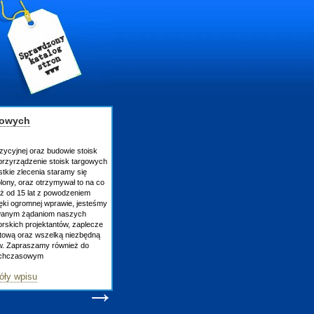
gowych
zycyjnej oraz budowie stoisk
rzyrządzenie stoisk targowych
tkie zlecenia staramy się
lony, oraz otrzymywał to na co
uż od 15 lat z powodzeniem
ęki ogromnej wprawie, jesteśmy
owanym żądaniom naszych
skich projektantów, zaplecze
atową oraz wszelką niezbędną
ów. Zapraszamy również do
tychczasowym
óły wpisu
→