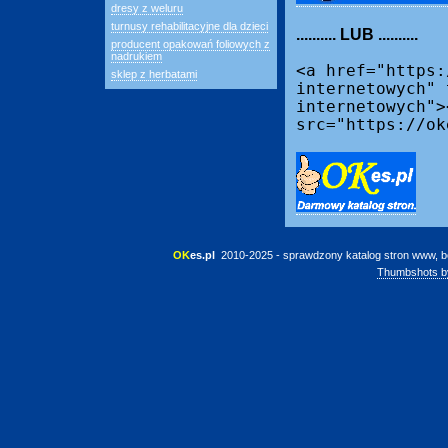
dresy z weluru
turnusy rehabilitacyjne dla dzieci
.......... LUB ..........
producent opakowań foliowych z
nadrukiem
<a href="https:
sklep z herbatami
internetowych" 
internetowych">
src="https://ok
OK
es.pl
 2010-2025 - sprawdzony katalog stron www, b
Thumbshots b