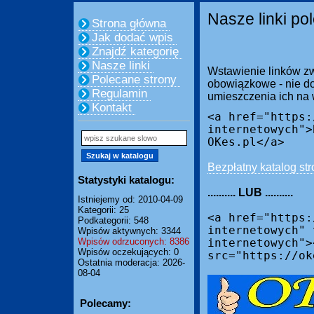
Nasze linki po
Strona główna
Jak dodać wpis
Znajdź kategorię
Nasze linki
Wstawienie linków zw
Polecane strony
obowiązkowe - nie do
Regulamin
umieszczenia ich na
Kontakt
<a href="https:
internetowych">
OKes.pl</a>
Bezpłatny katalog str
Statystyki katalogu:
.......... LUB ..........
Istniejemy od: 2010-04-09
Kategorii: 25
<a href="https:
Podkategorii: 548
internetowych" 
Wpisów aktywnych: 3344
Wpisów odrzuconych: 8386
internetowych">
Wpisów oczekujących: 0
src="https://ok
Ostatnia moderacja: 2026-
08-04
Polecamy: