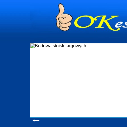
dynia
dministrowanie
ściami Gdynia i
ieżący nadzór nad
iczenia, organizację
ta obejmuje także
uchomościami Gdynia
potrzebny jest
ieruchomości Sopot
nia, Progreen-Adm
w codziennym
dla tych
←