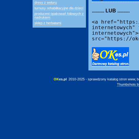
dresy z weluru
turnusy rehabilitacyjne dla dzieci
.......... LUB ..........
producent opakowań foliowych z
nadrukiem
<a href="https:
sklep z herbatami
internetowych" 
internetowych">
src="https://ok
OK
es.pl
 2010-2025 - sprawdzony katalog stron www, b
Thumbshots b