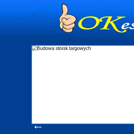
dynia
dministrowanie
ściami Gdynia i
ieżący nadzór nad
iczenia, organizację
ta obejmuje także
uchomościami Gdynia
potrzebny jest
ieruchomości Sopot
nia, Progreen-Adm
w codziennym
dla tych
←