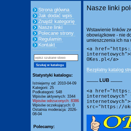
Nasze linki po
Strona główna
Jak dodać wpis
Znajdź kategorię
Nasze linki
Wstawienie linków zw
Polecane strony
obowiązkowe - nie do
Regulamin
umieszczenia ich na
Kontakt
<a href="https:
internetowych">
OKes.pl</a>
Bezpłatny katalog str
Statystyki katalogu:
.......... LUB ..........
Istniejemy od: 2010-04-09
Kategorii: 25
<a href="https:
Podkategorii: 548
internetowych" 
Wpisów aktywnych: 3344
Wpisów odrzuconych: 8386
internetowych">
Wpisów oczekujących: 0
src="https://ok
Ostatnia moderacja: 2026-
08-04
Polecamy: