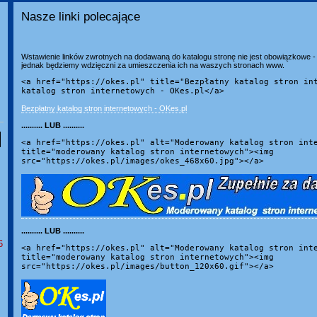
Nasze linki polecające
Wstawienie linków zwrotnych na dodawaną do katalogu stronę nie jest obowiązkowe - 
jednak będziemy wdzięczni za umieszczenia ich na waszych stronach www.
<a href="https://okes.pl" title="Bezpłatny katalog stron in
katalog stron internetowych - OKes.pl</a>
Bezpłatny katalog stron internetowych - OKes.pl
.......... LUB ..........
<a href="https://okes.pl" alt="Moderowany katalog stron int
title="moderowany katalog stron internetowych"><img
src="https://okes.pl/images/okes_468x60.jpg"></a>
.......... LUB ..........
6
<a href="https://okes.pl" alt="Moderowany katalog stron int
title="moderowany katalog stron internetowych"><img
src="https://okes.pl/images/button_120x60.gif"></a>