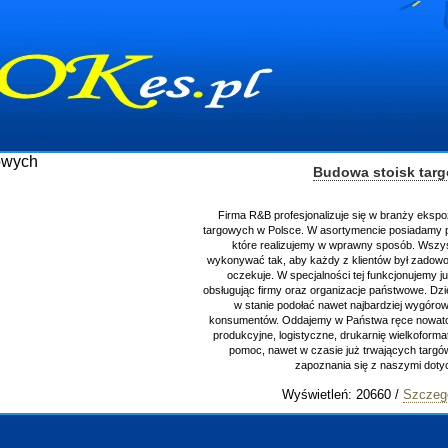
Budowa stoisk tar
Firma R&B profesjonalizuje się w branży ekspo
targowych w Polsce. W asortymencie posiadamy p
które realizujemy w wprawny sposób. Wszys
wykonywać tak, aby każdy z klientów był zadowo
oczekuje. W specjalności tej funkcjonujemy j
obsługując firmy oraz organizacje państwowe. Dzi
w stanie podołać nawet najbardziej wygór
konsumentów. Oddajemy w Państwa ręce nowator
produkcyjne, logistyczne, drukarnię wielkoform
pomoc, nawet w czasie już trwających targ
zapoznania się z naszymi do
Wyświetleń: 20660 /
Szczeg