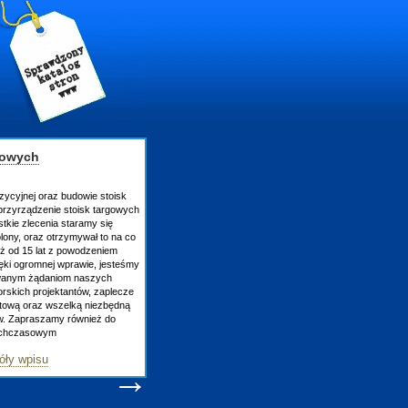
gowych
zycyjnej oraz budowie stoisk
rzyrządzenie stoisk targowych
tkie zlecenia staramy się
lony, oraz otrzymywał to na co
uż od 15 lat z powodzeniem
ęki ogromnej wprawie, jesteśmy
owanym żądaniom naszych
skich projektantów, zaplecze
atową oraz wszelką niezbędną
ów. Zapraszamy również do
tychczasowym
óły wpisu
→