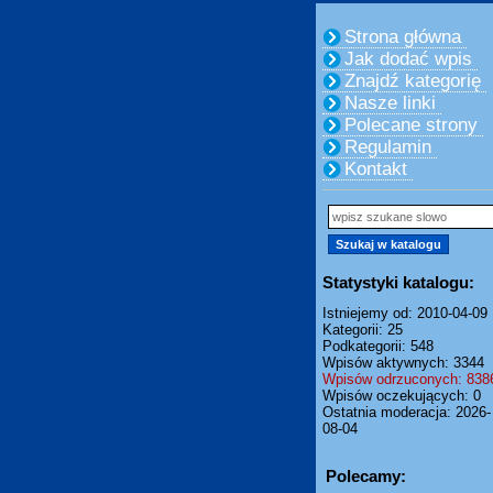
Strona główna
Jak dodać wpis
Znajdź kategorię
Nasze linki
Polecane strony
Regulamin
Kontakt
Statystyki katalogu:
Istniejemy od: 2010-04-09
Kategorii: 25
Podkategorii: 548
Wpisów aktywnych: 3344
Wpisów odrzuconych: 838
Wpisów oczekujących: 0
Ostatnia moderacja: 2026-
08-04
Polecamy: