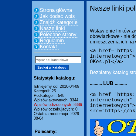
Nasze linki po
Strona główna
Jak dodać wpis
Znajdź kategorię
Nasze linki
Wstawienie linków zw
Polecane strony
obowiązkowe - nie do
Regulamin
umieszczenia ich na
Kontakt
<a href="https:
internetowych">
OKes.pl</a>
Bezpłatny katalog str
Statystyki katalogu:
.......... LUB ..........
Istniejemy od: 2010-04-09
Kategorii: 25
<a href="https:
Podkategorii: 548
internetowych" 
Wpisów aktywnych: 3344
Wpisów odrzuconych: 8386
internetowych">
Wpisów oczekujących: 0
src="https://ok
Ostatnia moderacja: 2026-
08-04
Polecamy: