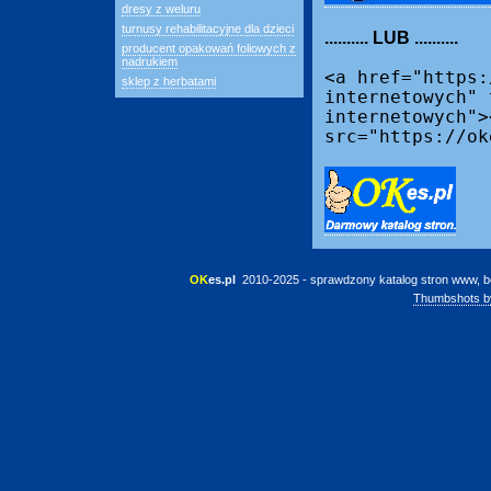
dresy z weluru
turnusy rehabilitacyjne dla dzieci
.......... LUB ..........
producent opakowań foliowych z
nadrukiem
<a href="https:
sklep z herbatami
internetowych" 
internetowych">
src="https://ok
OK
es.pl
 2010-2025 - sprawdzony katalog stron www, b
Thumbshots b