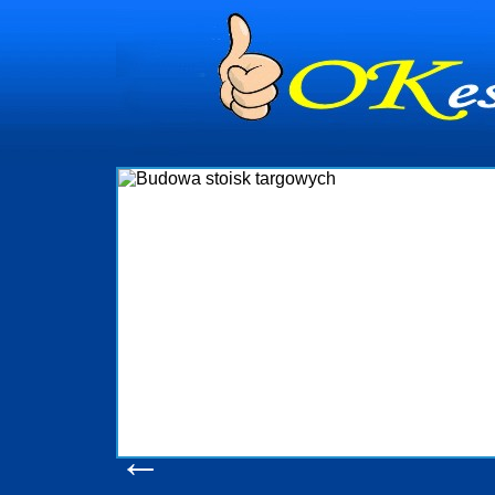
dynia
dministrowanie
ściami Gdynia i
ieżący nadzór nad
iczenia, organizację
ta obejmuje także
uchomościami Gdynia
potrzebny jest
ieruchomości Sopot
nia, Progreen-Adm
w codziennym
dla tych
←