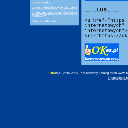
dresy z weluru
turnusy rehabilitacyjne dla dzieci
.......... LUB ..........
producent opakowań foliowych z
nadrukiem
<a href="https:
sklep z herbatami
internetowych" 
internetowych">
src="https://ok
OK
es.pl
 2010-2025 - sprawdzony katalog stron www, b
Thumbshots b