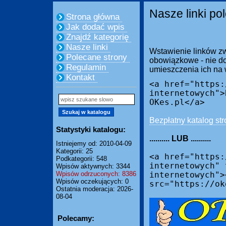
Nasze linki po
Strona główna
Jak dodać wpis
Znajdź kategorię
Nasze linki
Wstawienie linków zw
Polecane strony
obowiązkowe - nie do
Regulamin
umieszczenia ich na
Kontakt
<a href="https:
internetowych">
OKes.pl</a>
Bezpłatny katalog str
Statystyki katalogu:
.......... LUB ..........
Istniejemy od: 2010-04-09
Kategorii: 25
<a href="https:
Podkategorii: 548
internetowych" 
Wpisów aktywnych: 3344
Wpisów odrzuconych: 8386
internetowych">
Wpisów oczekujących: 0
src="https://ok
Ostatnia moderacja: 2026-
08-04
Polecamy: