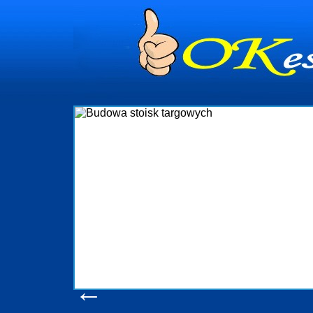
dynia
dministrowanie
ściami Gdynia i
ieżący nadzór nad
iczenia, organizację
ta obejmuje także
uchomościami Gdynia
potrzebny jest
ieruchomości Sopot
nia, Progreen-Adm
w codziennym
dla tych
←