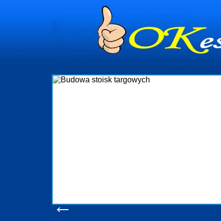
dynia
dministrowanie
ściami Gdynia i
ieżący nadzór nad
iczenia, organizację
ta obejmuje także
uchomościami Gdynia
potrzebny jest
ieruchomości Sopot
nia, Progreen-Adm
w codziennym
dla tych
←