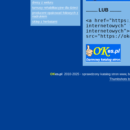
dresy z weluru
turnusy rehabilitacyjne dla dzieci
.......... LUB ..........
producent opakowań foliowych z
nadrukiem
<a href="https:
sklep z herbatami
internetowych" 
internetowych">
src="https://ok
OK
es.pl
 2010-2025 - sprawdzony katalog stron www, b
Thumbshots b