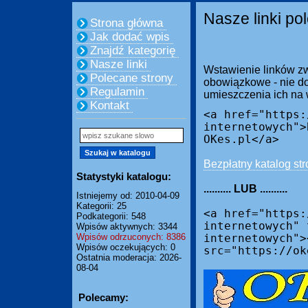
Nasze linki po
Strona główna
Jak dodać wpis
Znajdź kategorię
Nasze linki
Wstawienie linków zw
Polecane strony
obowiązkowe - nie do
Regulamin
umieszczenia ich na
Kontakt
<a href="https:
internetowych">
OKes.pl</a>
Bezpłatny katalog str
Statystyki katalogu:
.......... LUB ..........
Istniejemy od: 2010-04-09
Kategorii: 25
<a href="https:
Podkategorii: 548
internetowych" 
Wpisów aktywnych: 3344
Wpisów odrzuconych: 8386
internetowych">
Wpisów oczekujących: 0
src="https://ok
Ostatnia moderacja: 2026-
08-04
Polecamy: