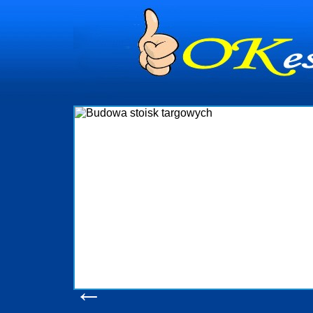
dynia
dministrowanie
ściami Gdynia i
ieżący nadzór nad
iczenia, organizację
ta obejmuje także
uchomościami Gdynia
potrzebny jest
ieruchomości Sopot
nia, Progreen-Adm
w codziennym
dla tych
←