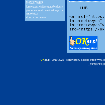
dresy z weluru
turnusy rehabilitacyjne dla dzieci
.......... LUB ..........
producent opakowań foliowych z
nadrukiem
<a href="https:
sklep z herbatami
internetowych" 
internetowych">
src="https://ok
OK
es.pl
 2010-2025 - sprawdzony katalog stron www, b
Thumbshots b