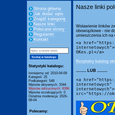
Nasze linki po
Strona główna
Jak dodać wpis
Znajdź kategorię
Nasze linki
Wstawienie linków zw
Polecane strony
obowiązkowe - nie do
Regulamin
umieszczenia ich na
Kontakt
<a href="https:
internetowych">
OKes.pl</a>
Bezpłatny katalog str
Statystyki katalogu:
.......... LUB ..........
Istniejemy od: 2010-04-09
Kategorii: 25
<a href="https:
Podkategorii: 548
internetowych" 
Wpisów aktywnych: 3344
Wpisów odrzuconych: 8386
internetowych">
Wpisów oczekujących: 0
src="https://ok
Ostatnia moderacja: 2026-
08-04
Polecamy: