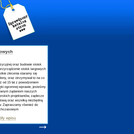
gowych
zycyjnej oraz budowie stoisk
rzyrządzenie stoisk targowych
tkie zlecenia staramy się
lony, oraz otrzymywał to na co
uż od 15 lat z powodzeniem
ęki ogromnej wprawie, jesteśmy
owanym żądaniom naszych
skich projektantów, zaplecze
atową oraz wszelką niezbędną
ów. Zapraszamy również do
tychczasowym
óły wpisu
→