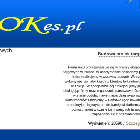
Budowa stoisk tar
Firma R&B profesjonalizuje się w branży ekspo
targowych w Polsce. W asortymencie posiadamy p
które realizujemy w wprawny sposób. Wszys
wykonywać tak, aby każdy z klientów był zadowo
oczekuje. W specjalności tej funkcjonujemy j
obsługując firmy oraz organizacje państwowe. Dzi
w stanie podołać nawet najbardziej wygór
konsumentów. Oddajemy w Państwa ręce nowator
produkcyjne, logistyczne, drukarnię wielkoform
pomoc, nawet w czasie już trwających targ
zapoznania się z naszymi do
Wyświetleń: 20590 /
Szczeg