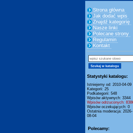
Strona główna
Jak dodać wpis
Znajdź kategorię
Nasze linki
Polecane strony
Regulamin
Kontakt
Statystyki katalogu:
Istniejemy od: 2010-04-09
Kategorii: 25
Podkategorii: 548
Wpisów aktywnych: 3344
Wpisów odrzuconych: 838
Wpisów oczekujących: 0
Ostatnia moderacja: 2026-
08-04
Polecamy: