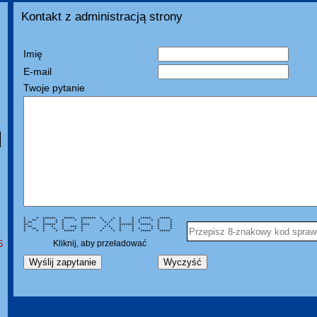
Kontakt z administracją strony
Imię
E-mail
Twoje pytanie
* * ****** ***** ******* * * * * ***** *****
* ** * * * * * * * * * * * * *
* ** * * * * * * * * * * *
** ****** * **** * ******* ***** * *
* ** * * * *** * * * * * * * *
* ** * * * * * * * * * * * * *
* * * * ***** * * * * * ***** *****
6
Kliknij, aby przeładować