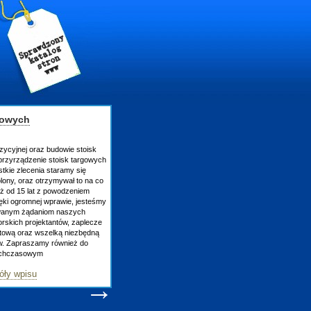
gowych
zycyjnej oraz budowie stoisk
rzyrządzenie stoisk targowych
tkie zlecenia staramy się
lony, oraz otrzymywał to na co
uż od 15 lat z powodzeniem
ęki ogromnej wprawie, jesteśmy
owanym żądaniom naszych
skich projektantów, zaplecze
atową oraz wszelką niezbędną
ów. Zapraszamy również do
tychczasowym
óły wpisu
→