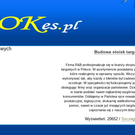
Budowa stoisk tar
Firma R&B profesjonalizuje się w branży ekspo
targowych w Polsce. W asortymencie posiadamy p
które realizujemy w wprawny sposób. Wszys
wykonywać tak, aby każdy z klientów był zadowo
oczekuje. W specjalności tej funkcjonujemy j
obsługując firmy oraz organizacje państwowe. Dzi
w stanie podołać nawet najbardziej wygór
konsumentów. Oddajemy w Państwa ręce nowator
produkcyjne, logistyczne, drukarnię wielkoform
pomoc, nawet w czasie już trwających targ
zapoznania się z naszymi do
Wyświetleń: 20652 /
Szczeg