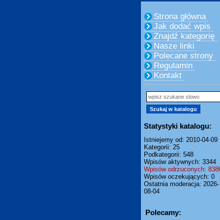
Strona główna
Jak dodać wpis
Znajdź kategorię
Nasze linki
Polecane strony
Regulamin
Kontakt
Statystyki katalogu:
Istniejemy od: 2010-04-09
Kategorii: 25
Podkategorii: 548
Wpisów aktywnych: 3344
Wpisów odrzuconych: 838
Wpisów oczekujących: 0
Ostatnia moderacja: 2026-
08-04
Polecamy: