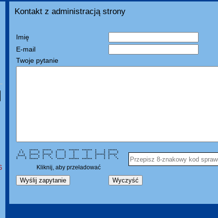
Kontakt z administracją strony
Imię
E-mail
Twoje pytanie
* ****** ****** ***** ******* ******* * * ******
* * * * * * * * * * * * * *
* * * * * * * * * * * * * *
* * ****** ****** * * * * ******* ******
***** * * * * * * * * * * * *
* * * * * * * * * * * * * *
* * ****** * * ***** ******* ******* * * * *
6
Kliknij, aby przeładować