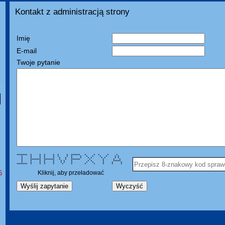
Kontakt z administracją strony
Imię
E-mail
Twoje pytanie
******* * * * * * * ****** * * * * *
* * * * * * * * * * * * * * *
* * * * * * * * * * * * * * *
* ******* ******* * * ****** * * * *
* * * * * * * * * * * *****
* * * * * * * * * * * * *
******* * * * * * * * * * * *
6
Kliknij, aby przeładować