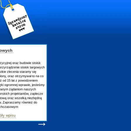
gowych
zycyjnej oraz budowie stoisk
rzyrządzenie stoisk targowych
tkie zlecenia staramy się
lony, oraz otrzymywał to na co
uż od 15 lat z powodzeniem
ęki ogromnej wprawie, jesteśmy
owanym żądaniom naszych
skich projektantów, zaplecze
atową oraz wszelką niezbędną
ów. Zapraszamy również do
tychczasowym
óły wpisu
→