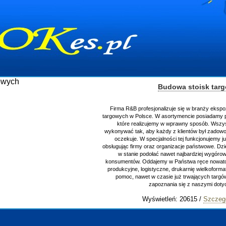
Budowa stoisk tar
Firma R&B profesjonalizuje się w branży ekspo
targowych w Polsce. W asortymencie posiadamy p
które realizujemy w wprawny sposób. Wszys
wykonywać tak, aby każdy z klientów był zadowo
oczekuje. W specjalności tej funkcjonujemy j
obsługując firmy oraz organizacje państwowe. Dzi
w stanie podołać nawet najbardziej wygór
konsumentów. Oddajemy w Państwa ręce nowator
produkcyjne, logistyczne, drukarnię wielkoform
pomoc, nawet w czasie już trwających targ
zapoznania się z naszymi do
Wyświetleń: 20615 /
Szczeg