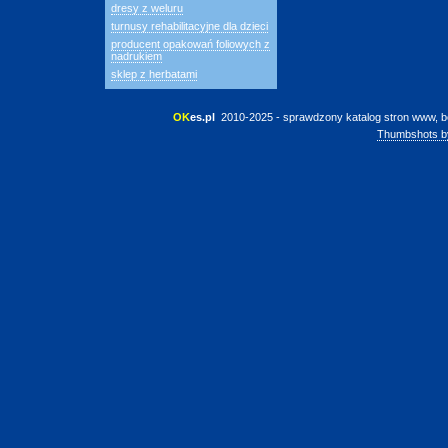
dresy z weluru
turnusy rehabilitacyjne dla dzieci
producent opakowań foliowych z
nadrukiem
sklep z herbatami
OK
es.pl
 2010-2025 - sprawdzony katalog stron www, b
Thumbshots b