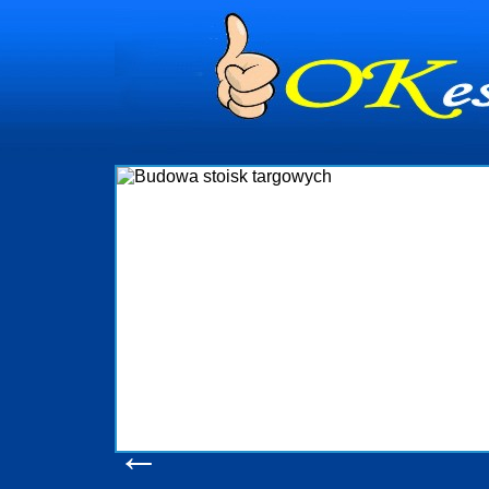
dynia
dministrowanie
ściami Gdynia i
ieżący nadzór nad
iczenia, organizację
ta obejmuje także
uchomościami Gdynia
potrzebny jest
ieruchomości Sopot
nia, Progreen-Adm
w codziennym
dla tych
←