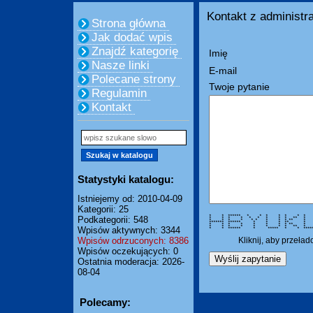
Kontakt z administra
Strona główna
Jak dodać wpis
Znajdź kategorię
Imię
Nasze linki
E-mail
Polecane strony
Twoje pytanie
Regulamin
Kontakt
Statystyki katalogu:
Istniejemy od: 2010-04-09
Kategorii: 25
* * ****** * * * * *
Podkategorii: 548
* * * * * * * * * ** 
* * * * * * * * * ** *
******* ****** * * * ** 
* * * * * * * * ** * *
* * * * * * * * ** *
Wpisów aktywnych: 3344
* * ****** * ***** * * ***
Wpisów odrzuconych: 8386
Kliknij, aby przeła
Wpisów oczekujących: 0
Ostatnia moderacja: 2026-
08-04
Polecamy: