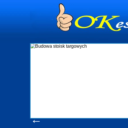
dynia
dministrowanie
ściami Gdynia i
ieżący nadzór nad
iczenia, organizację
ta obejmuje także
uchomościami Gdynia
potrzebny jest
ieruchomości Sopot
nia, Progreen-Adm
w codziennym
dla tych
←