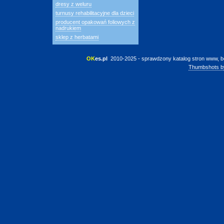
dresy z weluru
turnusy rehabilitacyjne dla dzieci
producent opakowań foliowych z
nadrukiem
sklep z herbatami
OK
es.pl
 2010-2025 - sprawdzony katalog stron www, b
Thumbshots b