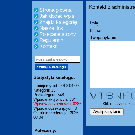
Kontakt z administra
Strona główna
Jak dodać wpis
Znajdź kategorię
Imię
Nasze linki
E-mail
Polecane strony
Twoje pytanie
Regulamin
Kontakt
Statystyki katalogu:
Istniejemy od: 2010-04-09
Kategorii: 25
* * ******* ****** * * ******* ***
Podkategorii: 548
* * * * * * * * *
* * * * * * * *
* * * ****** * * * ****
* * * * * * * * * * 
* * * * * ** ** * 
Wpisów aktywnych: 3344
* * ****** * * * ****
Wpisów odrzuconych: 8386
Kliknij, aby przeła
Wpisów oczekujących: 0
Ostatnia moderacja: 2026-
08-04
Polecamy: