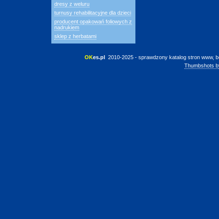
dresy z weluru
turnusy rehabilitacyjne dla dzieci
producent opakowań foliowych z
nadrukiem
sklep z herbatami
OK
es.pl
 2010-2025 - sprawdzony katalog stron www, b
Thumbshots b