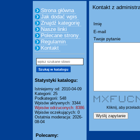
Kontakt z administra
Strona główna
Jak dodać wpis
Znajdź kategorię
Imię
Nasze linki
E-mail
Polecane strony
Twoje pytanie
Regulamin
Kontakt
Statystyki katalogu:
Istniejemy od: 2010-04-09
Kategorii: 25
* * * * ******* * * ***** * 
Podkategorii: 548
** ** * * * * * * * 
* * * * * * * * * * *
* * * * **** * * * *
* * * * * * * * * 
* * * * * * * * * *
Wpisów aktywnych: 3344
* * * * * ***** ***** * 
Wpisów odrzuconych: 8386
Kliknij, aby przeła
Wpisów oczekujących: 0
Ostatnia moderacja: 2026-
08-04
Polecamy: