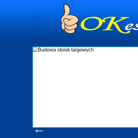
dynia
dministrowanie
ściami Gdynia i
ieżący nadzór nad
iczenia, organizację
ta obejmuje także
uchomościami Gdynia
potrzebny jest
ieruchomości Sopot
nia, Progreen-Adm
w codziennym
dla tych
←