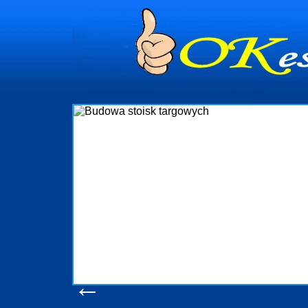
dynia
dministrowanie
ściami Gdynia i
ieżący nadzór nad
iczenia, organizację
ta obejmuje także
uchomościami Gdynia
potrzebny jest
ieruchomości Sopot
nia, Progreen-Adm
w codziennym
dla tych
←