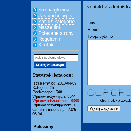
Kontakt z administra
Strona główna
Jak dodać wpis
Znajdź kategorię
Imię
Nasze linki
E-mail
Polecane strony
Twoje pytanie
Regulamin
Kontakt
Statystyki katalogu:
Istniejemy od: 2010-04-09
Kategorii: 25
***** * * ****** ***** ****** ***
Podkategorii: 548
* * * * * * * * * * 
* * * * * * * * *
* * * ****** * ****** * 
* * * * * * * * *
* * * * * * * * * 
Wpisów aktywnych: 3344
***** ***** * ***** * * *
Wpisów odrzuconych: 8386
Kliknij, aby przeła
Wpisów oczekujących: 0
Ostatnia moderacja: 2026-
08-04
Polecamy: