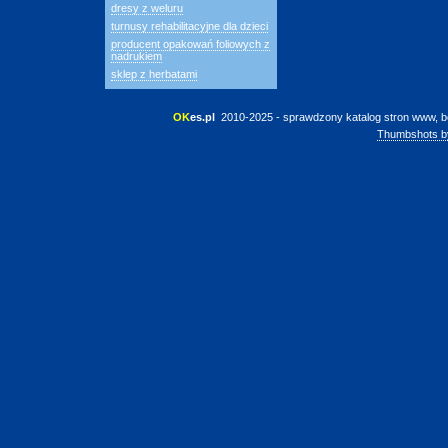
dresy z weluru
turnusy rehabilitacyjne dla dzieci
producent opakowań foliowych z
nadrukiem
sklep z herbatami
OK
es.pl
 2010-2025 - sprawdzony katalog stron www, b
Thumbshots b