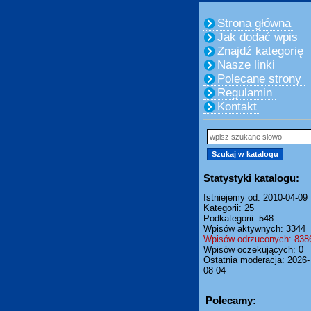
Strona główna
Jak dodać wpis
Znajdź kategorię
Nasze linki
Polecane strony
Regulamin
Kontakt
Statystyki katalogu:
Istniejemy od: 2010-04-09
Kategorii: 25
Podkategorii: 548
Wpisów aktywnych: 3344
Wpisów odrzuconych: 838
Wpisów oczekujących: 0
Ostatnia moderacja: 2026-
08-04
Polecamy: