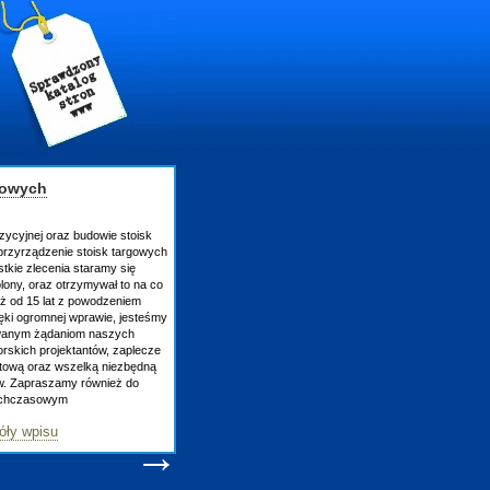
gowych
zycyjnej oraz budowie stoisk
rzyrządzenie stoisk targowych
tkie zlecenia staramy się
lony, oraz otrzymywał to na co
uż od 15 lat z powodzeniem
ęki ogromnej wprawie, jesteśmy
owanym żądaniom naszych
skich projektantów, zaplecze
atową oraz wszelką niezbędną
ów. Zapraszamy również do
tychczasowym
óły wpisu
→