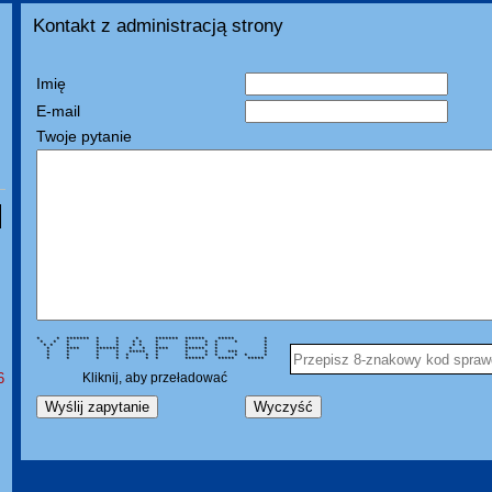
Kontakt z administracją strony
Imię
E-mail
Twoje pytanie
* * ******* * * * ******* ****** ***** *
* * * * * * * * * * * * *
* * * * * * * * * * * *
* **** ******* * * **** ****** * *
* * * * ***** * * * * *** *
* * * * * * * * * * * * *
* * * * * * * ****** ***** *****
6
Kliknij, aby przeładować