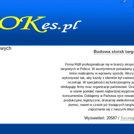
Budowa stoisk tar
Firma R&B profesjonalizuje się w branży ekspo
targowych w Polsce. W asortymencie posiadamy p
które realizujemy w wprawny sposób. Wszys
wykonywać tak, aby każdy z klientów był zadowo
oczekuje. W specjalności tej funkcjonujemy j
obsługując firmy oraz organizacje państwowe. Dzi
w stanie podołać nawet najbardziej wygór
konsumentów. Oddajemy w Państwa ręce nowator
produkcyjne, logistyczne, drukarnię wielkoform
pomoc, nawet w czasie już trwających targ
zapoznania się z naszymi do
Wyświetleń: 20587 /
Szczeg