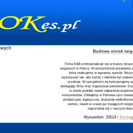
Budowa stoisk tar
Firma R&B profesjonalizuje się w branży ekspo
targowych w Polsce. W asortymencie posiadamy p
które realizujemy w wprawny sposób. Wszys
wykonywać tak, aby każdy z klientów był zadowo
oczekuje. W specjalności tej funkcjonujemy j
obsługując firmy oraz organizacje państwowe. Dzi
w stanie podołać nawet najbardziej wygór
konsumentów. Oddajemy w Państwa ręce nowator
produkcyjne, logistyczne, drukarnię wielkoform
pomoc, nawet w czasie już trwających targ
zapoznania się z naszymi do
Wyświetleń: 20524 /
Szczeg