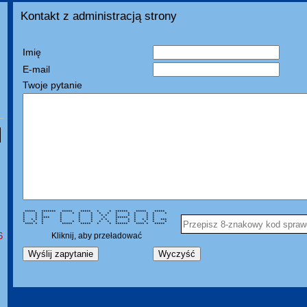
Kontakt z administracją strony
Imię
E-mail
Twoje pytanie
***** ******* ***** ***** * * ****** ***** *****
* * * * * * * * * * * * * * *
* * * * * * * * * * * * *
* * **** * * * * ****** * * *
* * * * * * * * * * * * * * * ***
* * * * * * * * * * * * * * *
**** * * ***** ***** * * ****** **** * *****
6
Kliknij, aby przeładować