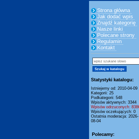
Strona główna
Jak dodać wpis
Znajdź kategorię
Nasze linki
Polecane strony
Regulamin
Kontakt
Statystyki katalogu:
Istniejemy od: 2010-04-09
Kategorii: 25
Podkategorii: 548
Wpisów aktywnych: 3344
Wpisów odrzuconych: 838
Wpisów oczekujących: 0
Ostatnia moderacja: 2026-
08-04
Polecamy: