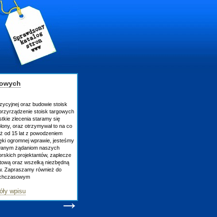
gowych
zycyjnej oraz budowie stoisk
rzyrządzenie stoisk targowych
tkie zlecenia staramy się
lony, oraz otrzymywał to na co
uż od 15 lat z powodzeniem
ęki ogromnej wprawie, jesteśmy
owanym żądaniom naszych
skich projektantów, zaplecze
atową oraz wszelką niezbędną
ów. Zapraszamy również do
tychczasowym
óły wpisu
→