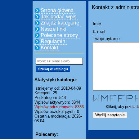
Kontakt z administra
Strona główna
Jak dodać wpis
Znajdź kategorię
Imię
Nasze linki
E-mail
Polecane strony
Twoje pytanie
Regulamin
Kontakt
Statystyki katalogu:
Istniejemy od: 2010-04-09
Kategorii: 25
* * * * ******* ******* ****** * 
Podkategorii: 548
* * ** ** * * * * 
* * * * * * * * * 
* * * * * * **** **** ****** 
* * * * * * * * *
** ** * * * * * *
Wpisów aktywnych: 3344
* * * * * * * * * ***
Wpisów odrzuconych: 8386
Kliknij, aby przeła
Wpisów oczekujących: 0
Ostatnia moderacja: 2026-
08-04
Polecamy: