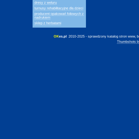
dresy z weluru
turnusy rehabilitacyjne dla dzieci
producent opakowań foliowych z
nadrukiem
sklep z herbatami
OK
es.pl
 2010-2025 - sprawdzony katalog stron www, b
Thumbshots b