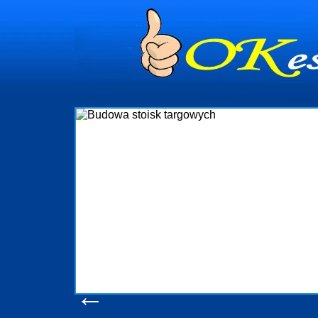
dynia
dministrowanie
ściami Gdynia i
ieżący nadzór nad
iczenia, organizację
ta obejmuje także
uchomościami Gdynia
potrzebny jest
ieruchomości Sopot
nia, Progreen-Adm
w codziennym
dla tych
←