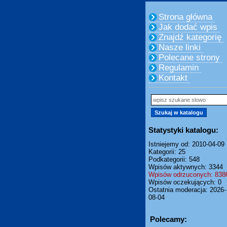
Strona główna
Jak dodać wpis
Znajdź kategorię
Nasze linki
Polecane strony
Regulamin
Kontakt
Statystyki katalogu:
Istniejemy od: 2010-04-09
Kategorii: 25
Podkategorii: 548
Wpisów aktywnych: 3344
Wpisów odrzuconych: 838
Wpisów oczekujących: 0
Ostatnia moderacja: 2026-
08-04
Polecamy: