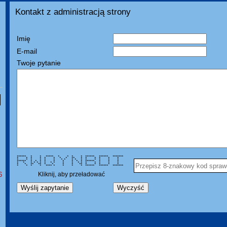
Kontakt z administracją strony
Imię
E-mail
Twoje pytanie
****** * * ***** * * * * ****** ****** *******
* * * * * * * * ** * * * * * *
* * * * * * * * * * * * * * * *
****** * * * * * * * * * ****** * * *
* * * * * * * * * * * * * * * * * *
* * ** ** * * * * ** * * * * *
* * * * **** * * * * ****** ****** *******
6
Kliknij, aby przeładować