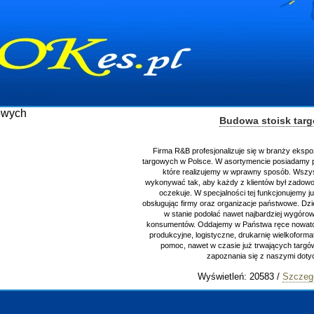
Budowa stoisk tar
Firma R&B profesjonalizuje się w branży ekspo
targowych w Polsce. W asortymencie posiadamy p
które realizujemy w wprawny sposób. Wszys
wykonywać tak, aby każdy z klientów był zadowo
oczekuje. W specjalności tej funkcjonujemy j
obsługując firmy oraz organizacje państwowe. Dzi
w stanie podołać nawet najbardziej wygór
konsumentów. Oddajemy w Państwa ręce nowator
produkcyjne, logistyczne, drukarnię wielkoform
pomoc, nawet w czasie już trwających targ
zapoznania się z naszymi do
Wyświetleń: 20583 /
Szczeg