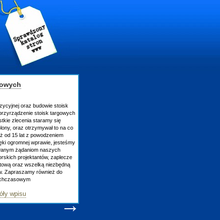
gowych
zycyjnej oraz budowie stoisk
rzyrządzenie stoisk targowych
tkie zlecenia staramy się
lony, oraz otrzymywał to na co
uż od 15 lat z powodzeniem
ęki ogromnej wprawie, jesteśmy
owanym żądaniom naszych
skich projektantów, zaplecze
atową oraz wszelką niezbędną
ów. Zapraszamy również do
tychczasowym
óły wpisu
→