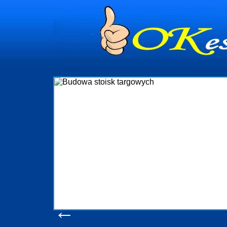
dynia
dministrowanie
ściami Gdynia i
ieżący nadzór nad
iczenia, organizację
ta obejmuje także
uchomościami Gdynia
potrzebny jest
ieruchomości Sopot
nia, Progreen-Adm
w codziennym
dla tych
←