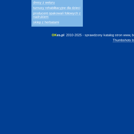
dresy z weluru
turnusy rehabilitacyjne dla dzieci
producent opakowań foliowych z
nadrukiem
sklep z herbatami
OK
es.pl
 2010-2025 - sprawdzony katalog stron www, b
Thumbshots b