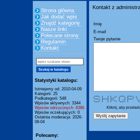
Kontakt z administra
Strona główna
Jak dodać wpis
Znajdź kategorię
Imię
Nasze linki
E-mail
Polecane strony
Twoje pytanie
Regulamin
Kontakt
Statystyki katalogu:
Istniejemy od: 2010-04-09
Kategorii: 25
***** * * * * ***** ****** 
Podkategorii: 548
* * * * * ** * * * * *
* * * * ** * * * * 
***** ******* ** * * ***
* * * * ** * * * * *
* * * * * ** * * * 
Wpisów aktywnych: 3344
***** * * * * **** * *
Wpisów odrzuconych: 8386
Kliknij, aby przeła
Wpisów oczekujących: 0
Ostatnia moderacja: 2026-
08-04
Polecamy: