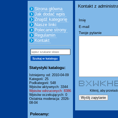
Kontakt z administra
Strona główna
Jak dodać wpis
Znajdź kategorię
Imię
Nasze linki
E-mail
Polecane strony
Twoje pytanie
Regulamin
Kontakt
Statystyki katalogu:
Istniejemy od: 2010-04-09
Kategorii: 25
****** * * * * * * * * ****** 
Podkategorii: 548
* * * * * * * ** * *
* * * * * * * ** * *
****** * * * * ** ******* 
* * * * * * * * * ** * 
* * * * ** ** * ** * *
Wpisów aktywnych: 3344
****** * * * * * * * * ****** 
Wpisów odrzuconych: 8386
Kliknij, aby przeła
Wpisów oczekujących: 0
Ostatnia moderacja: 2026-
08-04
Polecamy: