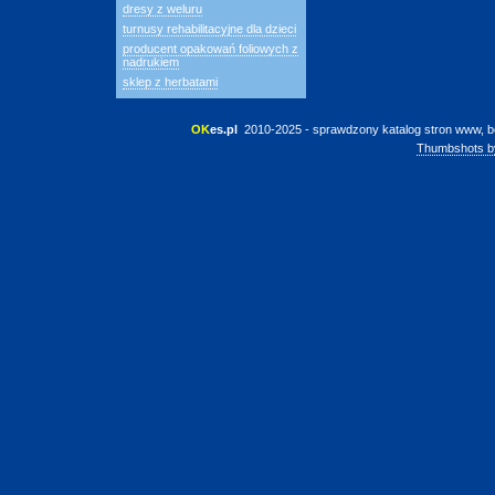
dresy z weluru
turnusy rehabilitacyjne dla dzieci
producent opakowań foliowych z
nadrukiem
sklep z herbatami
OK
es.pl
 2010-2025 - sprawdzony katalog stron www, b
Thumbshots b