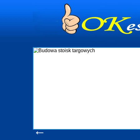
Firma R&B p
targowych w P
które re
ję
wykonywać tak
oczekuje.
a
obsługując fir
w stanie
t
konsumentów.
produkcyjne,
pomoc, na
←