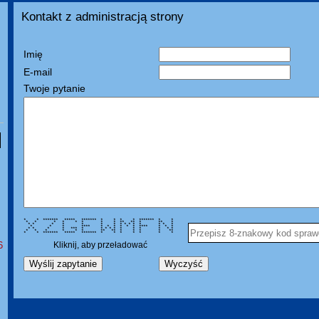
Kontakt z administracją strony
Imię
E-mail
Twoje pytanie
* * ******* ***** ******* * * * * ******* * *
* * * * * * * * ** ** * ** *
* * * * * * * * * * * * * * *
* * * **** * * * * * * **** * * *
* * * * *** * * * * * * * * * * *
* * * * * * ** ** * * * * **
* * ******* ***** ******* * * * * * * *
6
Kliknij, aby przeładować