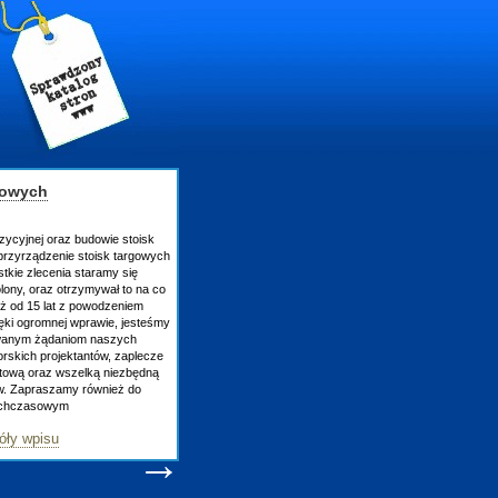
gowych
zycyjnej oraz budowie stoisk
rzyrządzenie stoisk targowych
tkie zlecenia staramy się
lony, oraz otrzymywał to na co
uż od 15 lat z powodzeniem
ęki ogromnej wprawie, jesteśmy
owanym żądaniom naszych
skich projektantów, zaplecze
atową oraz wszelką niezbędną
ów. Zapraszamy również do
tychczasowym
óły wpisu
→