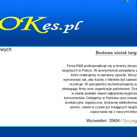
Budowa stoisk tar
Firma R&B profesjonalizuje się w branży ekspo
targowych w Polsce. W asortymencie posiadamy p
które realizujemy w wprawny sposób. Wszys
wykonywać tak, aby każdy z klientów był zadowo
oczekuje. W specjalności tej funkcjonujemy j
obsługując firmy oraz organizacje państwowe. Dzi
w stanie podołać nawet najbardziej wygór
konsumentów. Oddajemy w Państwa ręce nowator
produkcyjne, logistyczne, drukarnię wielkoform
pomoc, nawet w czasie już trwających targ
zapoznania się z naszymi do
Wyświetleń: 20604 /
Szczeg