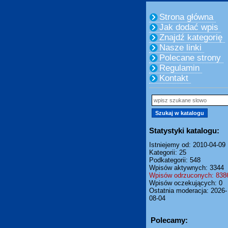
Strona główna
Jak dodać wpis
Znajdź kategorię
Nasze linki
Polecane strony
Regulamin
Kontakt
Statystyki katalogu:
Istniejemy od: 2010-04-09
Kategorii: 25
Podkategorii: 548
Wpisów aktywnych: 3344
Wpisów odrzuconych: 838
Wpisów oczekujących: 0
Ostatnia moderacja: 2026-
08-04
Polecamy: