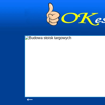
dynia
dministrowanie
ściami Gdynia i
ieżący nadzór nad
iczenia, organizację
ta obejmuje także
uchomościami Gdynia
potrzebny jest
ieruchomości Sopot
nia, Progreen-Adm
w codziennym
dla tych
←