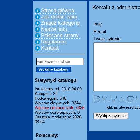
Kontakt z administra
Strona główna
Jak dodać wpis
Znajdź kategorię
Imię
Nasze linki
E-mail
Polecane strony
Twoje pytanie
Regulamin
Kontakt
Statystyki katalogu:
Istniejemy od: 2010-04-09
Kategorii: 25
****** * * * * * ***
Podkategorii: 548
* * * ** * * * * * 
* * * ** * * * * 
****** ** * * * * * *
* * * ** * * ***** * *
* * * ** * * * * * *
Wpisów aktywnych: 3344
****** * * * * * ***** * * 
Wpisów odrzuconych: 8386
Kliknij, aby przeła
Wpisów oczekujących: 0
Ostatnia moderacja: 2026-
08-04
Polecamy: