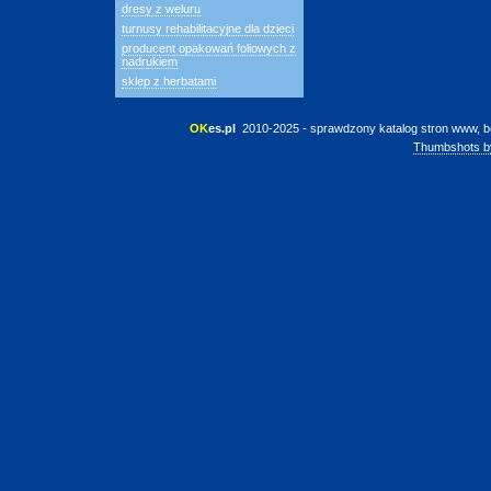
dresy z weluru
turnusy rehabilitacyjne dla dzieci
producent opakowań foliowych z
nadrukiem
sklep z herbatami
OK
es.pl
 2010-2025 - sprawdzony katalog stron www, b
Thumbshots b