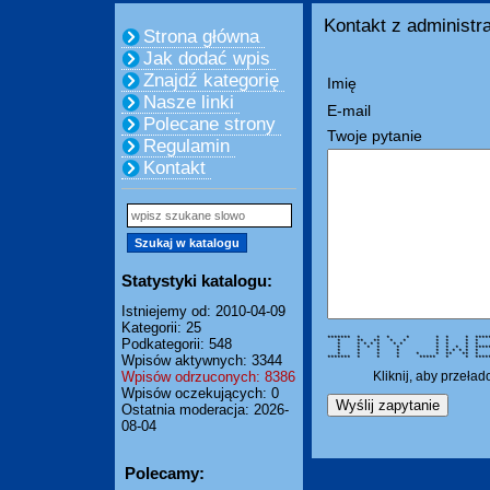
Kontakt z administra
Strona główna
Jak dodać wpis
Znajdź kategorię
Imię
Nasze linki
E-mail
Polecane strony
Twoje pytanie
Regulamin
Kontakt
Statystyki katalogu:
Istniejemy od: 2010-04-09
Kategorii: 25
******* * * * * * * * *****
Podkategorii: 548
* ** ** * * * * * 
* * * * * * * * * * 
* * * * * * * * * ****
* * * * * * * * * 
* * * * * * ** ** 
Wpisów aktywnych: 3344
******* * * * ***** * *
Wpisów odrzuconych: 8386
Kliknij, aby przeła
Wpisów oczekujących: 0
Ostatnia moderacja: 2026-
08-04
Polecamy: