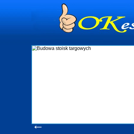
dynia
dministrowanie
ściami Gdynia i
ieżący nadzór nad
iczenia, organizację
ta obejmuje także
uchomościami Gdynia
potrzebny jest
ieruchomości Sopot
nia, Progreen-Adm
w codziennym
dla tych
←