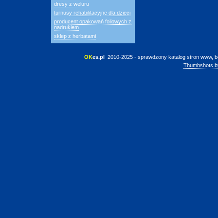
dresy z weluru
turnusy rehabilitacyjne dla dzieci
producent opakowań foliowych z
nadrukiem
sklep z herbatami
OK
es.pl
 2010-2025 - sprawdzony katalog stron www, b
Thumbshots b