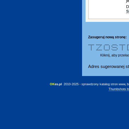
j
D
S
Zasugeruj nową stronę:
******* ******* ***** ***** ******* **
* * * * * * *
* * * * * * 
* * * * ***** * * *
* * * * * * 
* * * * * * *
* ******* ***** ***** 
Kliknij, aby przeł
Adres sugerowanej st
OK
es.pl
 2010-2025 - sprawdzony katalog stron www, b
Thumbshots b