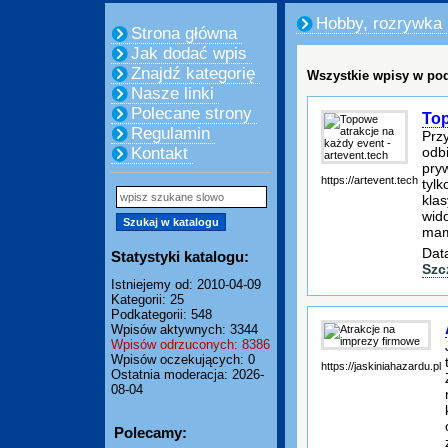
Hobby, rozrywka
Strona główna
Jak dodać wpis
Znajdź kategorię
Wszystkie wpisy w pod
Nasze linki
Polecane strony
Top
Regulamin
Prz
odbi
Kontakt
pry
https://artevent.tech
tylk
kla
wid
mam
Dat
Statystyki katalogu:
Szc
Istniejemy od: 2010-04-09
Kategorii: 25
Podkategorii: 548
Wpisów aktywnych: 3344
Wpisów odrzuconych: 8386
Wpisów oczekujących: 0
https://jaskiniahazardu.pl
Ostatnia moderacja: 2026-
08-04
Polecamy: