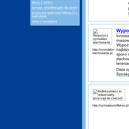
dresy z weluru
turnusy rehabilitacyjne dla dzieci
producent opakowań foliowych z
nadrukiem
sklep z herbatami
Wypoż
Innowa
masową
Wypoży
najbli
http://symulator-
dachowania.pl
sporo 
dachow
terena
Data z
Szcze
http://symulatorrefleksu.pl