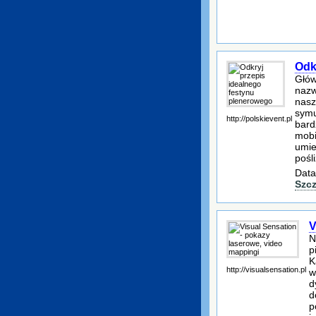
Odk
Głów
nazw
nasz
symu
http://polskievent.pl
bard
mobi
umie
pośl
Data
Szc
V
N
p
K
http://visualsensation.pl
w
d
d
p