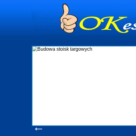
dynia
dministrowanie
ściami Gdynia i
ieżący nadzór nad
iczenia, organizację
ta obejmuje także
uchomościami Gdynia
potrzebny jest
ieruchomości Sopot
nia, Progreen-Adm
w codziennym
dla tych
←