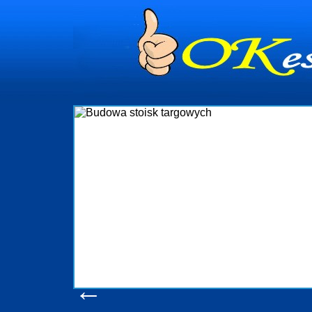
dynia
dministrowanie
ściami Gdynia i
ieżący nadzór nad
iczenia, organizację
ta obejmuje także
uchomościami Gdynia
potrzebny jest
ieruchomości Sopot
nia, Progreen-Adm
w codziennym
dla tych
←