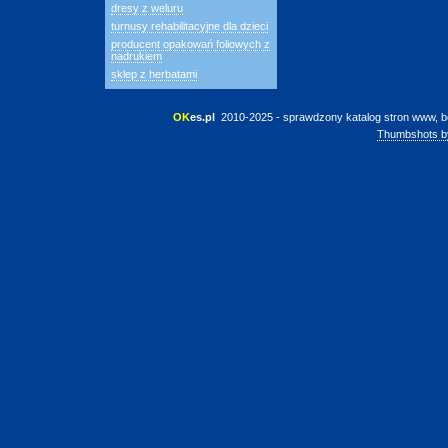
dresy z weluru
turnusy rehabilitacyjne dla dzieci
producent opakowań foliowych z
nadrukiem
sklep z herbatami
OK
es.pl
 2010-2025 - sprawdzony katalog stron www, b
Thumbshots b