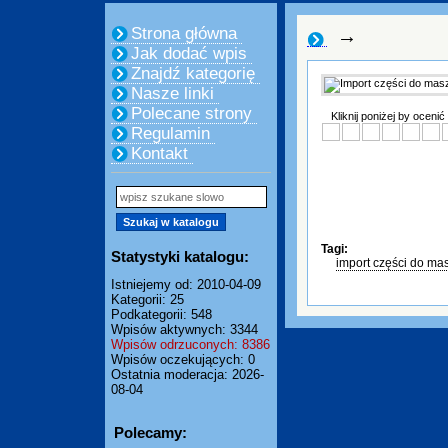
Strona główna
→
Jak dodać wpis
Znajdź kategorię
Nasze linki
Polecane strony
Kliknij poniżej by ocenić
Regulamin
Kontakt
Tagi:
Statystyki katalogu:
import części do ma
Istniejemy od: 2010-04-09
Kategorii: 25
Podkategorii: 548
Wpisów aktywnych: 3344
Wpisów odrzuconych: 8386
Wpisów oczekujących: 0
Ostatnia moderacja: 2026-
08-04
Polecamy: