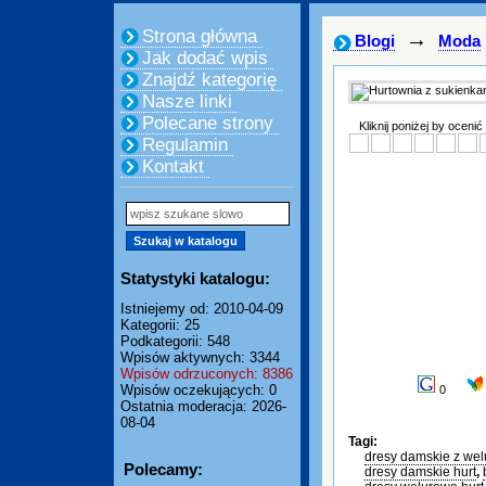
Strona główna
→
Blogi
Moda
Jak dodać wpis
Znajdź kategorię
Nasze linki
Polecane strony
Kliknij poniżej by ocenić
Regulamin
Kontakt
Statystyki katalogu:
Istniejemy od: 2010-04-09
Kategorii: 25
Podkategorii: 548
Wpisów aktywnych: 3344
Wpisów odrzuconych: 8386
Wpisów oczekujących: 0
0
Ostatnia moderacja: 2026-
08-04
Tagi:
dresy damskie z wel
Polecamy:
dresy damskie hurt
,