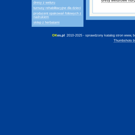
dresy welurowe hurt
dresy z weluru
turnusy rehabilitacyjne dla dzieci
producent opakowań foliowych z
nadrukiem
sklep z herbatami
OK
es.pl
 2010-2025 - sprawdzony katalog stron www, b
Thumbshots b