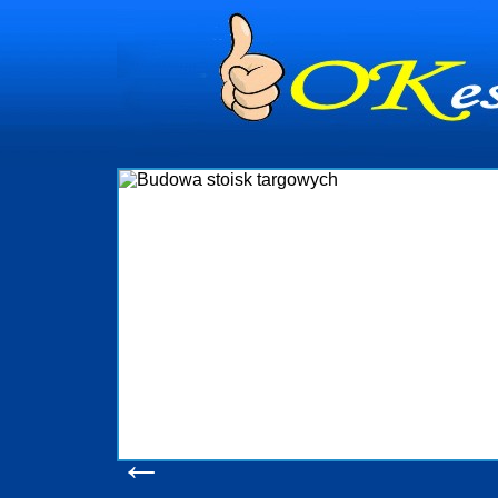
dynia
dministrowanie
ściami Gdynia i
ieżący nadzór nad
iczenia, organizację
ta obejmuje także
uchomościami Gdynia
potrzebny jest
ieruchomości Sopot
nia, Progreen-Adm
w codziennym
dla tych
←