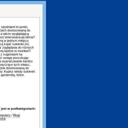
 spodniami to punkt,
ektach dostosowaną do
 a także wyglądającą
est skierowana jej oferta?
gną w jednym miejscu
ą kupić sukienki 2xl,
z zaglądania do różnych
rej będzie to możliwe?
z sugestiami na
cać uwagę poszukując
 na wypracowanie bardzo
dotyczące tych miejsc,
yjnie dostosowaną do
. Kupisz wtedy sukienki
 garderoby, które
jest w podkategoriach:
omputery
/
Blogi
ska