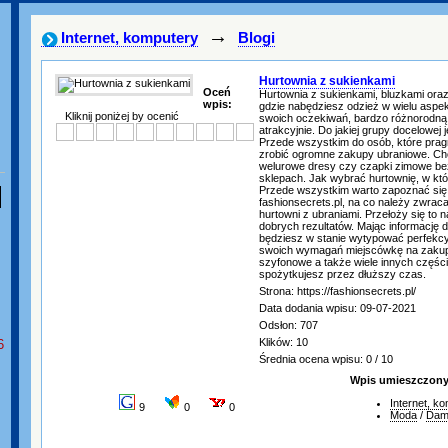
→
Internet, komputery
Blogi
Hurtownia z sukienkami
Oceń
Hurtownia z sukienkami, bluzkami oraz
wpis:
gdzie nabędziesz odzież w wielu asp
Kliknij poniżej by ocenić
swoich oczekiwań, bardzo różnorodną
atrakcyjnie. Do jakiej grupy docelowej j
Przede wszystkim do osób, które pra
zrobić ogromne zakupy ubraniowe. Chc
welurowe dresy czy czapki zimowe be
sklepach. Jak wybrać hurtownię, w któ
Przede wszystkim warto zapoznać się 
fashionsecrets.pl, na co należy zwra
hurtowni z ubraniami. Przełoży się to
dobrych rezultatów. Mając informację 
będziesz w stanie wytypować perfekc
swoich wymagań miejscówkę na zakupy
szyfonowe a także wiele innych części
spożytkujesz przez dłuższy czas.
Strona: https://fashionsecrets.pl/
Data dodania wpisu: 09-07-2021
Odsłon: 707
Klików: 10
6
Średnia ocena wpisu: 0 / 10
Wpis umieszczony 
Internet, k
9
0
0
Moda
/
Dam