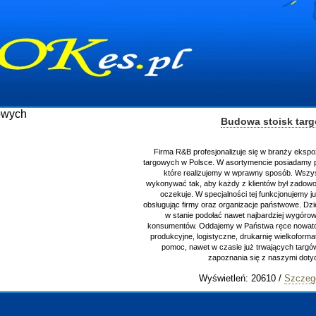
Budowa stoisk tar
Firma R&B profesjonalizuje się w branży ekspo
targowych w Polsce. W asortymencie posiadamy p
które realizujemy w wprawny sposób. Wszys
wykonywać tak, aby każdy z klientów był zadowo
oczekuje. W specjalności tej funkcjonujemy j
obsługując firmy oraz organizacje państwowe. Dzi
w stanie podołać nawet najbardziej wygór
konsumentów. Oddajemy w Państwa ręce nowator
produkcyjne, logistyczne, drukarnię wielkoform
pomoc, nawet w czasie już trwających targ
zapoznania się z naszymi do
Wyświetleń: 20610 /
Szczeg