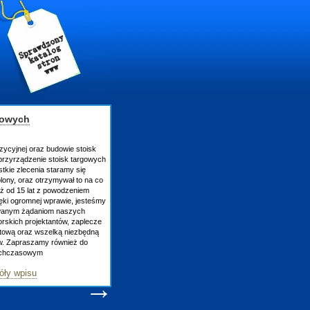
gowych
zycyjnej oraz budowie stoisk
rzyrządzenie stoisk targowych
tkie zlecenia staramy się
lony, oraz otrzymywał to na co
uż od 15 lat z powodzeniem
ęki ogromnej wprawie, jesteśmy
owanym żądaniom naszych
skich projektantów, zaplecze
atową oraz wszelką niezbędną
ów. Zapraszamy również do
tychczasowym
óły wpisu
→