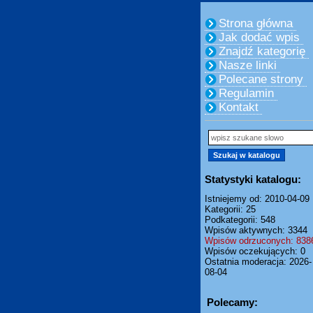
Strona główna
Jak dodać wpis
Znajdź kategorię
Nasze linki
Polecane strony
Regulamin
Kontakt
Statystyki katalogu:
Istniejemy od: 2010-04-09
Kategorii: 25
Podkategorii: 548
Wpisów aktywnych: 3344
Wpisów odrzuconych: 838
Wpisów oczekujących: 0
Ostatnia moderacja: 2026-
08-04
Polecamy: