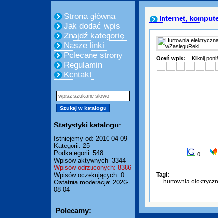
Strona główna
Internet, komput
Jak dodać wpis
Znajdź kategorię
Nasze linki
Polecane strony
Oceń wpis:
Kliknij pon
Regulamin
Kontakt
Statystyki katalogu:
Istniejemy od: 2010-04-09
Kategorii: 25
Podkategorii: 548
0
Wpisów aktywnych: 3344
Wpisów odrzuconych: 8386
Wpisów oczekujących: 0
Tagi:
hurtownia elektrycz
Ostatnia moderacja: 2026-
08-04
Polecamy: