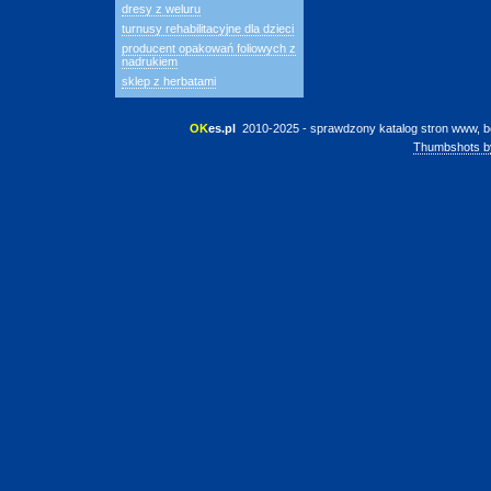
dresy z weluru
turnusy rehabilitacyjne dla dzieci
producent opakowań foliowych z
nadrukiem
sklep z herbatami
OK
es.pl
 2010-2025 - sprawdzony katalog stron www, b
Thumbshots b