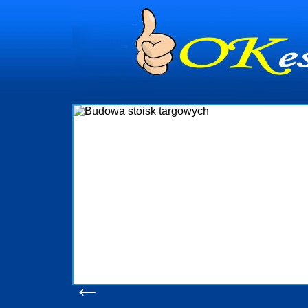
dynia
dministrowanie
ściami Gdynia i
ieżący nadzór nad
iczenia, organizację
ta obejmuje także
uchomościami Gdynia
potrzebny jest
ieruchomości Sopot
nia, Progreen-Adm
w codziennym
dla tych
←