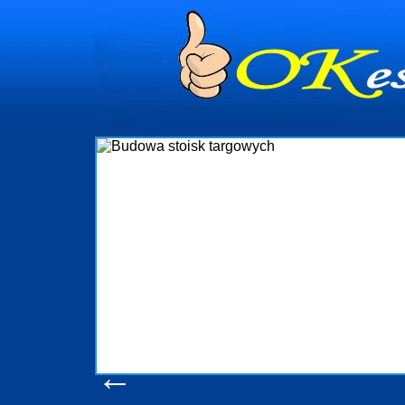
dynia
dministrowanie
ściami Gdynia i
ieżący nadzór nad
iczenia, organizację
ta obejmuje także
uchomościami Gdynia
potrzebny jest
ieruchomości Sopot
nia, Progreen-Adm
w codziennym
dla tych
←