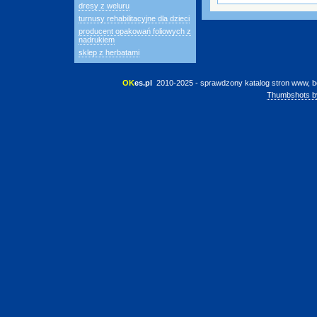
dresy z weluru
turnusy rehabilitacyjne dla dzieci
producent opakowań foliowych z
nadrukiem
sklep z herbatami
OK
es.pl
 2010-2025 - sprawdzony katalog stron www, b
Thumbshots b