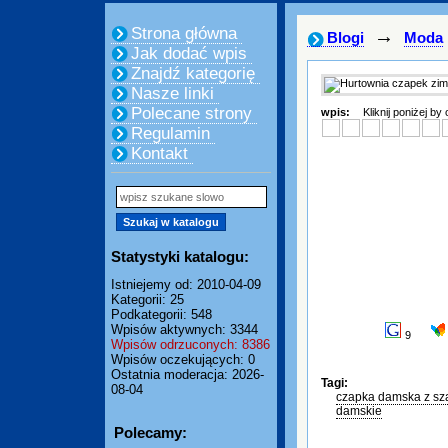
Strona główna
→
Blogi
Moda
Jak dodać wpis
Znajdź kategorię
Nasze linki
Polecane strony
wpis:
Kliknij poniżej by
Regulamin
Kontakt
Statystyki katalogu:
Istniejemy od: 2010-04-09
Kategorii: 25
Podkategorii: 548
Wpisów aktywnych: 3344
9
Wpisów odrzuconych: 8386
Wpisów oczekujących: 0
Ostatnia moderacja: 2026-
Tagi:
08-04
czapka damska z sz
damskie
Polecamy: