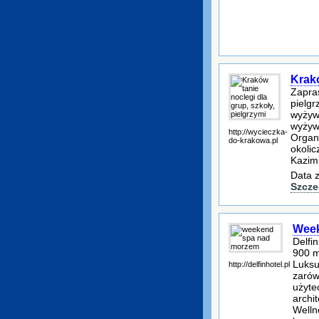
Krakó
Zapra
pielg
wyżyw
wyżyw
http://wycieczka-
Organ
do-krakowa.pl
okolic
Kazimi
Data z
Szcze
Week
Delfi
900 m
Luksu
http://delfinhotel.pl
zarów
użyte
archi
Welln