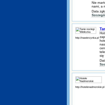
Nie mart
nami, a 
Data zgł
Szczegó
Tan
Hot
zap
http://nawierzynka.pl
hot
nas
cen
tel
się
Dat
Szc
http://hotelenadmorskie.pl