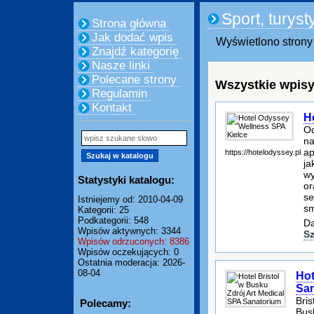
Sport, turyst
Strona główna
Jak dodać wpis
Wyświetlono strony 
Znajdź kategorię
Nasze linki
Polecane strony
Wszystkie wpisy
Regulamin
Kontakt
H
Od
na
ap
https://hotelodyssey.pl
ja
wy
Statystyki katalogu:
or
se
Istniejemy od: 2010-04-09
sm
Kategorii: 25
Podkategorii: 548
Da
Wpisów aktywnych: 3344
S
Wpisów odrzuconych: 8386
Wpisów oczekujących: 0
Ostatnia moderacja: 2026-
08-04
Hot
Sa
Bris
Polecamy:
Bus