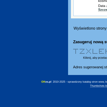
kosme
Data 
Szcz
Wyświetlono strony 
Zasugeruj nową s
******* ******* * * * ******
* * * * * * * *
* * * * * * * 
* * * * **** ** 
* * * * * * * ** 
* * * * * * * *
* ******* * * ******* ******
Kliknij, aby przeł
Adres sugerowanej st
OK
es.pl
 2010-2025 - sprawdzony katalog stron www, b
Thumbshots b