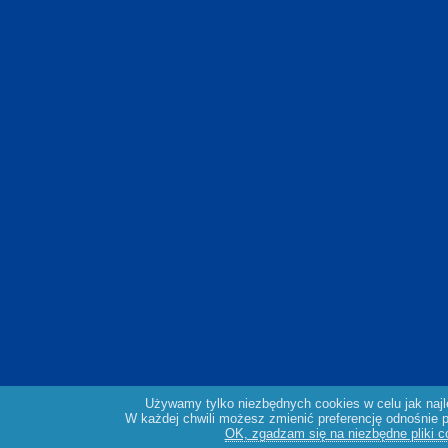
Używamy tylko niezbędnych cookies w celu jak naj
W każdej chwili możesz zmienić preferencję odnośnie pl
OK, zgadzam się na niezbędne pliki c