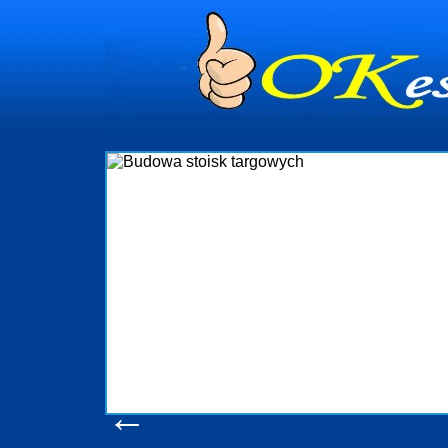
Budowa st
Firma R&B profesjonalizuje się w
targowych w Polsce. W asortymenci
które realizujemy w wprawny s
wykonywać tak, aby każdy z klientó
oczekuje. W specjalności tej fu
obsługując firmy oraz organizacje p
w stanie podołać nawet najb
konsumentów. Oddajemy w Państwa 
produkcyjne, logistyczne, drukarn
pomoc, nawet w czasie już trw
zapoznania się z
Wyświetleń: 205
←