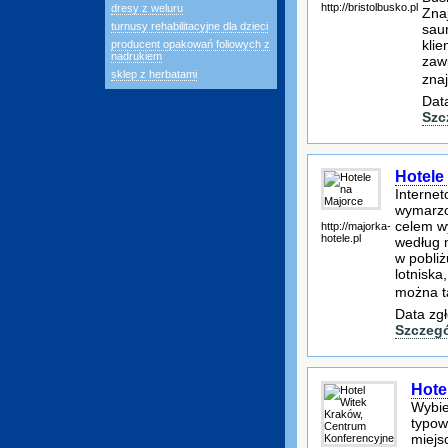
http://bristolbusko.pl
dresy z weluru
Znaj
turnusy rehabilitacyjne dla dzieci
sau
kli
producent opakowań foliowych z
nadrukiem
zawi
sklep z herbatami
znaj
Dat
Szc
Hotele
Interne
wymarzon
celem w
http://majorka-
hotele.pl
według m
w pobliż
lotniska
można 
Data zgł
Szczeg
Hote
Wybie
typow
miejs