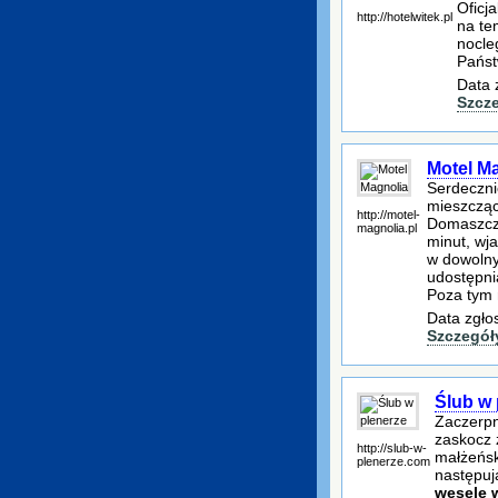
Oficj
http://hotelwitek.pl
na te
nocle
Państ
Data 
Szcz
Motel M
Serdeczni
mieszcząc
http://motel-
Domaszczy
magnolia.pl
minut, wj
w dowolny
udostępni
Poza tym 
Data zgło
Szczegół
Ślub w 
Zaczerpni
zaskocz 
http://slub-w-
małżeńsk
plenerze.com
następuj
wesele 