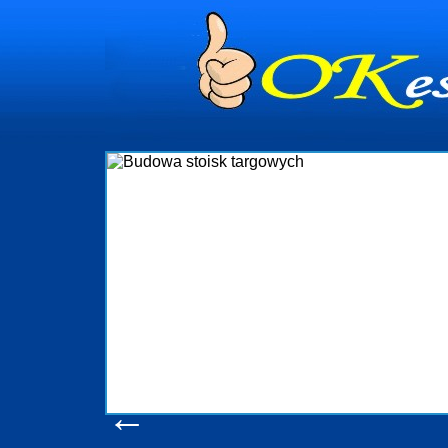
dynia
dministrowanie
ściami Gdynia i
ieżący nadzór nad
iczenia, organizację
ta obejmuje także
uchomościami Gdynia
potrzebny jest
ieruchomości Sopot
nia, Progreen-Adm
w codziennym
dla tych
←