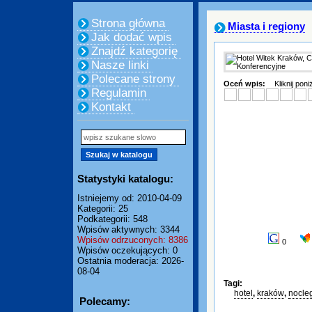
Strona główna
Miasta i regiony
Jak dodać wpis
Znajdź kategorię
Nasze linki
Polecane strony
Oceń wpis:
Kliknij pon
Regulamin
Kontakt
Statystyki katalogu:
Istniejemy od: 2010-04-09
Kategorii: 25
Podkategorii: 548
Wpisów aktywnych: 3344
Wpisów odrzuconych: 8386
0
Wpisów oczekujących: 0
Ostatnia moderacja: 2026-
08-04
Tagi:
hotel
,
kraków
,
nocle
Polecamy: