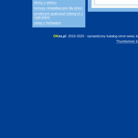
dresy z weluru
turnusy rehabilitacyjne dla dzieci
producent opakowań foliowych z
nadrukiem
sklep z herbatami
OK
es.pl
 2010-2025 - sprawdzony katalog stron www, b
Thumbshots b