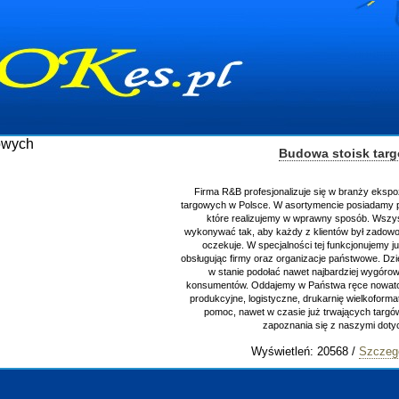
Budowa stoisk tar
Firma R&B profesjonalizuje się w branży ekspo
targowych w Polsce. W asortymencie posiadamy p
które realizujemy w wprawny sposób. Wszys
wykonywać tak, aby każdy z klientów był zadowo
oczekuje. W specjalności tej funkcjonujemy j
obsługując firmy oraz organizacje państwowe. Dzi
w stanie podołać nawet najbardziej wygór
konsumentów. Oddajemy w Państwa ręce nowator
produkcyjne, logistyczne, drukarnię wielkoform
pomoc, nawet w czasie już trwających targ
zapoznania się z naszymi do
Wyświetleń: 20568 /
Szczeg