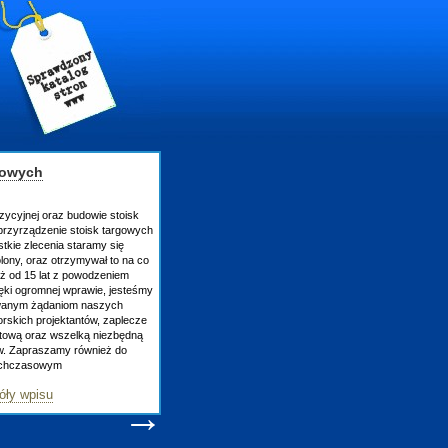
gowych
zycyjnej oraz budowie stoisk
rzyrządzenie stoisk targowych
tkie zlecenia staramy się
lony, oraz otrzymywał to na co
uż od 15 lat z powodzeniem
ęki ogromnej wprawie, jesteśmy
owanym żądaniom naszych
skich projektantów, zaplecze
atową oraz wszelką niezbędną
ów. Zapraszamy również do
tychczasowym
óły wpisu
→