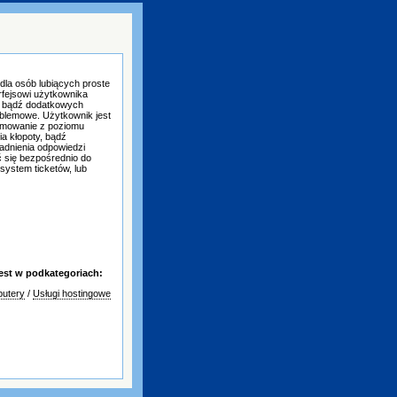
 dla osób lubiących proste
rfejsowi użytkownika
y bądź dodatkowych
oblemowe. Użytkownik jest
ramowanie z poziomu
ia kłopoty, bądź
adnienia odpowiedzi
 się bezpośrednio do
system ticketów, lub
est w podkategoriach:
putery
/
Usługi hostingowe