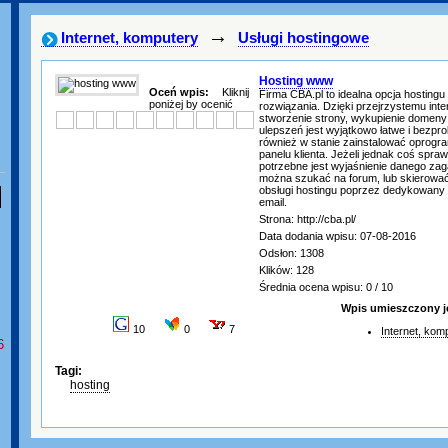
→
Internet, komputery
Usługi hostingowe
Hosting www
Oceń wpis:
Kliknij
Firma CBA.pl to idealna opcja hostingu
poniżej by ocenić
rozwiązania. Dzięki przejrzystemu inte
stworzenie strony, wykupienie domen
ulepszeń jest wyjątkowo łatwe i bezpr
również w stanie zainstalować oprog
panelu klienta. Jeżeli jednak coś spraw
potrzebne jest wyjaśnienie danego zag
można szukać na forum, lub skierować
obsługi hostingu poprzez dedykowany 
email.
Strona: http://cba.pl/
Data dodania wpisu: 07-08-2016
Odsłon: 1308
Klików: 128
Średnia ocena wpisu: 0 / 10
Wpis umieszczony j
10
0
7
Internet, kom
6
Tagi:
hosting