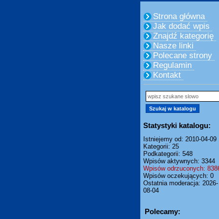
Strona główna
Jak dodać wpis
Znajdź kategorię
Nasze linki
Polecane strony
Regulamin
Kontakt
Statystyki katalogu:
Istniejemy od: 2010-04-09
Kategorii: 25
Podkategorii: 548
Wpisów aktywnych: 3344
Wpisów odrzuconych: 838
Wpisów oczekujących: 0
Ostatnia moderacja: 2026-
08-04
Polecamy: