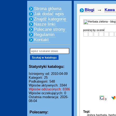
Strona główna
→
Blogi
Kawa 
Jak dodać wpis
Znajdź kategorię
Nasze linki
Polecane strony
poniżej by ocenić
Regulamin
Kontakt
Statystyki katalogu:
Istniejemy od: 2010-04-09
Kategorii: 25
Podkategorii: 548
Wpisów aktywnych: 3344
Wpisów odrzuconych: 8386
Wpisów oczekujących: 0
Ostatnia moderacja: 2026-
0
08-04
Polecamy:
Tagi:
dobra herbata
,
herba