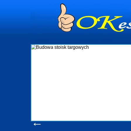
dynia
dministrowanie
ściami Gdynia i
ieżący nadzór nad
iczenia, organizację
ta obejmuje także
uchomościami Gdynia
potrzebny jest
ieruchomości Sopot
nia, Progreen-Adm
w codziennym
dla tych
←