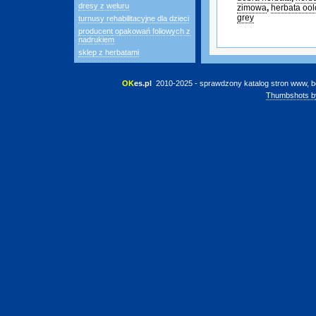
dresy z weluru
zimowa
,
herbata oo
grey
turnusy rehabilitacyjne dla dzieci
producent opakowań foliowych z
nadrukiem
sklep z herbatami
OK
es.pl
 2010-2025 - sprawdzony katalog stron www, b
Thumbshots b