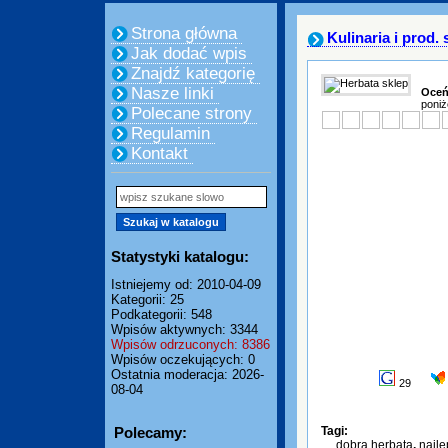
Strona główna
Kulinaria i prod
Jak dodać wpis
Znajdź kategorię
Nasze linki
Oceń
poniż
Polecane strony
Regulamin
Kontakt
Statystyki katalogu:
Istniejemy od: 2010-04-09
Kategorii: 25
Podkategorii: 548
Wpisów aktywnych: 3344
Wpisów odrzuconych: 8386
Wpisów oczekujących: 0
Ostatnia moderacja: 2026-
29
08-04
Polecamy:
Tagi:
dobra herbata
,
najle