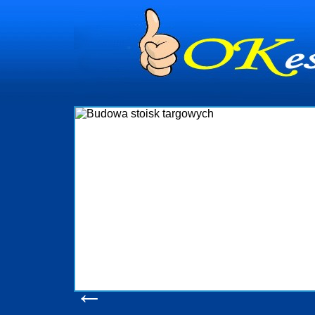
dynia
dministrowanie
ściami Gdynia i
ieżący nadzór nad
iczenia, organizację
ta obejmuje także
uchomościami Gdynia
potrzebny jest
ieruchomości Sopot
nia, Progreen-Adm
w codziennym
dla tych
←