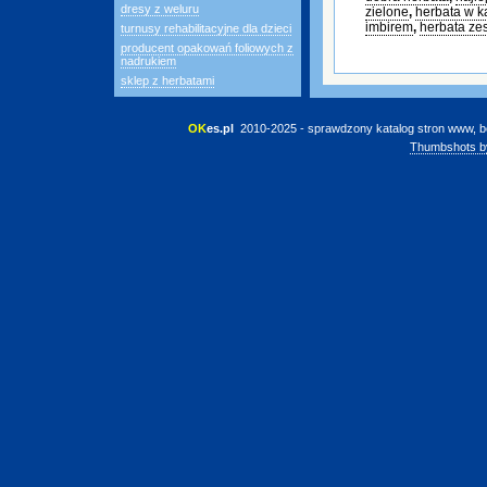
dresy z weluru
zielone
,
herbata w k
imbirem
,
herbata ze
turnusy rehabilitacyjne dla dzieci
producent opakowań foliowych z
nadrukiem
sklep z herbatami
OK
es.pl
 2010-2025 - sprawdzony katalog stron www, b
Thumbshots b