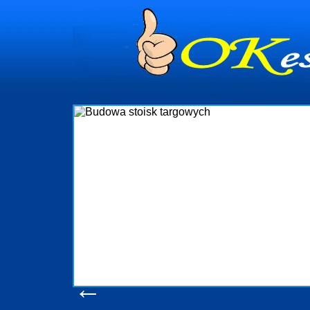
dynia
dministrowanie
ściami Gdynia i
ieżący nadzór nad
iczenia, organizację
ta obejmuje także
uchomościami Gdynia
potrzebny jest
ieruchomości Sopot
nia, Progreen-Adm
w codziennym
dla tych
←