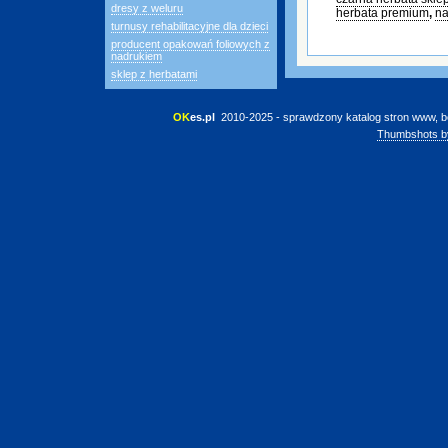
dresy z weluru
herbata premium
,
na
turnusy rehabilitacyjne dla dzieci
producent opakowań foliowych z
nadrukiem
sklep z herbatami
OK
es.pl
 2010-2025 - sprawdzony katalog stron www, b
Thumbshots b