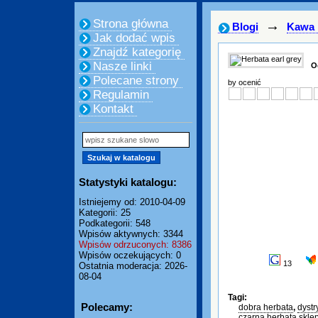
Strona główna
→
Blogi
Kawa 
Jak dodać wpis
Znajdź kategorię
Nasze linki
O
Polecane strony
by ocenić
Regulamin
Kontakt
Statystyki katalogu:
Istniejemy od: 2010-04-09
Kategorii: 25
Podkategorii: 548
Wpisów aktywnych: 3344
Wpisów odrzuconych: 8386
Wpisów oczekujących: 0
13
Ostatnia moderacja: 2026-
08-04
Tagi:
Polecamy:
dobra herbata
,
dystr
czarna herbata skle