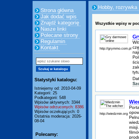
Hobby, rozrywka
Strona główna
Jak dodać wpis
Znajdź kategorię
Wszystkie wpisy w pod
Nasze linki
Polecane strony
Gr
Regulamin
Wit
czę
Kontakt
http://grymmo.com.pl
naj
Pol
ści
zal
tyt
Dat
Statystyki katalogu:
Sz
Istniejemy od: 2010-04-09
Kategorii: 25
Podkategorii: 548
Wie
Wpisów aktywnych: 3344
Wpisów odrzuconych: 8386
Port
Wpisów oczekujących: 0
opow
http://wiedzmin.org
Ostatnia moderacja: 2026-
Peln
08-04
wied
misj
film
Polecamy:
prod