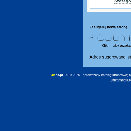
Szczegó
Zasugeruj nową stronę:
******* ***** * * * * * * *
* * * * * * * * *
* * * * * * * * 
**** * * * * * * 
* * * * * * * *
* * * * * * * * *
* ***** ***** ***** * 
Kliknij, aby przeł
Adres sugerowanej st
OK
es.pl
 2010-2025 - sprawdzony katalog stron www, b
Thumbshots b