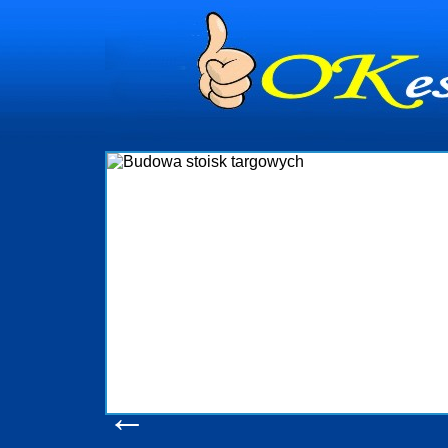
dynia
dministrowanie
ściami Gdynia i
ieżący nadzór nad
iczenia, organizację
ta obejmuje także
uchomościami Gdynia
potrzebny jest
ieruchomości Sopot
nia, Progreen-Adm
w codziennym
dla tych
←