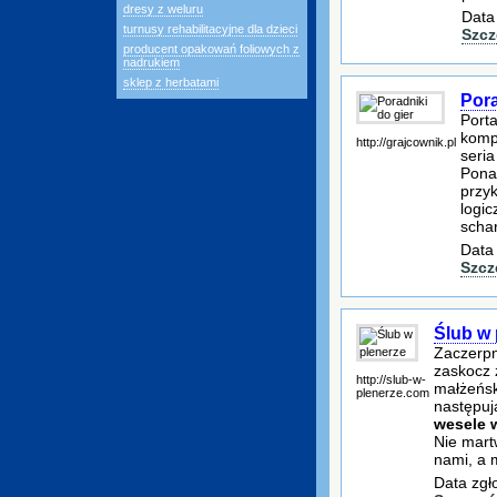
dresy z weluru
Data
turnusy rehabilitacyjne dla dzieci
Szcz
producent opakowań foliowych z
nadrukiem
sklep z herbatami
Pora
Porta
kompu
http://grajcownik.pl
seria
Ponad
przyk
logic
scha
Data
Szcz
Ślub w 
Zaczerpni
zaskocz 
http://slub-w-
małżeńsk
plenerze.com
następuj
wesele 
Nie mart
nami, a 
Data zgł