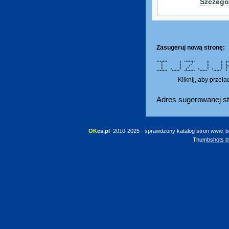
Szczegó
Zasugeruj nową stronę:
******* * ******* * * ***
* * * * * * 
* * * * * *
* * * * * **** 
* * * * * *
* * * * * * * * 
******* ***** ******* ***** **
Kliknij, aby przeł
Adres sugerowanej st
OK
es.pl
 2010-2025 - sprawdzony katalog stron www, b
Thumbshots b