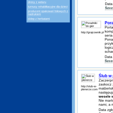
dresy z weluru
Data
turnusy rehabilitacyjne dla dzieci
Szcz
producent opakowań foliowych z
nadrukiem
sklep z herbatami
Pora
Porta
kompu
http://grajcownik.pl
seria
Ponad
przyk
logic
scha
Data
Szcz
Ślub w 
Zaczerpni
zaskocz 
http://slub-w-
małżeńsk
plenerze.com
następuj
wesele 
Nie mart
nami, a 
Data zgł