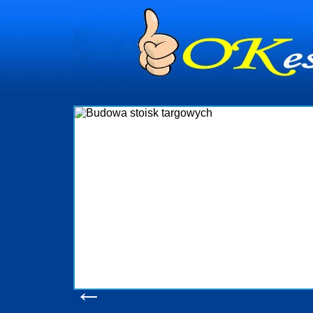
dynia
dministrowanie
ściami Gdynia i
ieżący nadzór nad
iczenia, organizację
ta obejmuje także
uchomościami Gdynia
potrzebny jest
ieruchomości Sopot
nia, Progreen-Adm
w codziennym
dla tych
←