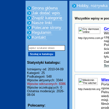
Hobby, rozrywka
Strona główna
Jak dodać wpis
Znajdź kategorię
Wszystkie wpisy w pod
Nasze linki
Polecane strony
Gr
Regulamin
Wit
czę
Kontakt
http://grymmo.com.pl
naj
Pol
ści
zal
tyt
Dat
Statystyki katalogu:
Sz
Istniejemy od: 2010-04-09
Kategorii: 25
Podkategorii: 548
Wie
Wpisów aktywnych: 3344
Wpisów odrzuconych: 8386
Port
Wpisów oczekujących: 0
opow
http://wiedzmin.org
Ostatnia moderacja: 2026-
Peln
08-04
wied
misj
film
Polecamy:
prod