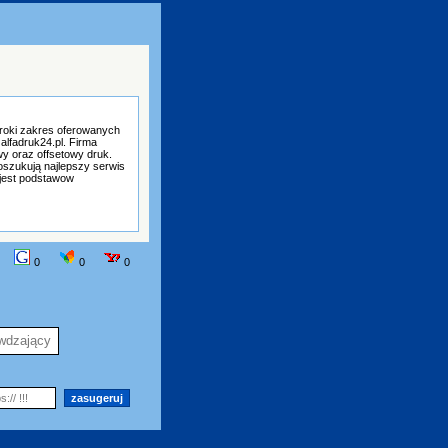
eroki zakres oferowanych
alfadruk24.pl. Firma
wy oraz offsetowy druk.
oszukują najlepszy serwis
 jest podstawow
0
0
0