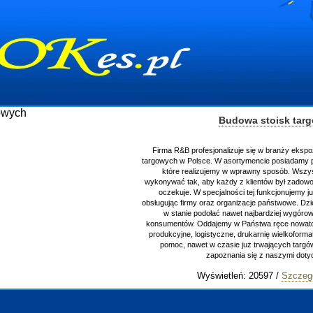
Budowa stoisk tar
Firma R&B profesjonalizuje się w branży ekspo
targowych w Polsce. W asortymencie posiadamy p
które realizujemy w wprawny sposób. Wszys
wykonywać tak, aby każdy z klientów był zadowo
oczekuje. W specjalności tej funkcjonujemy j
obsługując firmy oraz organizacje państwowe. Dzi
w stanie podołać nawet najbardziej wygór
konsumentów. Oddajemy w Państwa ręce nowator
produkcyjne, logistyczne, drukarnię wielkoform
pomoc, nawet w czasie już trwających targ
zapoznania się z naszymi do
Wyświetleń: 20597 /
Szczeg