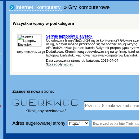
Internet, komputery
» Gry komputerowe
Wszystkie wpisy w podkategorii
Serwis laptopów Białystok
Co odróżnia firmę AlfaDruk24 na tle konkurencji? Głównie sz
usług, o czym można przekonać się wchodząc na jej witrynę: 
AlfaDruk24 działa jako drukarnia Białystok proponująca cyfro
Dodatkowo, Klienci mogą zdecydować się na tę firmę, jeżeli p
http://alfadruk24.pl
laptopów Białystok. Fachowa naprawa komputerów Białystok
Data zgłoszenia strony do katalogu: 2019-04-04
Szczegóły wpisu
Zasugeruj nową stronę:
***** * * ******* ***** * * * * ***** *****
* * * * * * * * ** * * * * * *
* * * * * * * ** * * * *
* * * **** * * ** * * * * *
* *** * * * * * * * ** * * * * * *
* * * * * * * * ** ** ** * * * *
6
***** ***** ******* **** * * * * * ***** *****
Kliknij, aby przeładować
Adres sugerowanej strony: