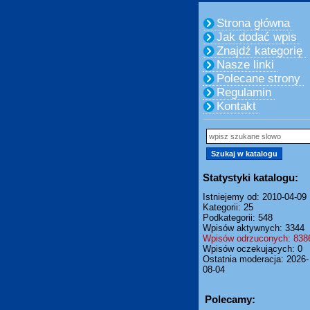
Strona główna
Jak dodać wpis
Znajdź kategorię
Nasze linki
Polecane strony
Regulamin
Kontakt
Statystyki katalogu:
Istniejemy od: 2010-04-09
Kategorii: 25
Podkategorii: 548
Wpisów aktywnych: 3344
Wpisów odrzuconych: 838
Wpisów oczekujących: 0
Ostatnia moderacja: 2026-
08-04
Polecamy: