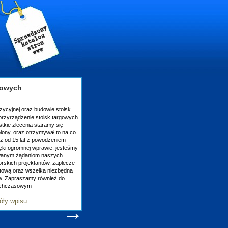
gowych
zycyjnej oraz budowie stoisk
rzyrządzenie stoisk targowych
tkie zlecenia staramy się
lony, oraz otrzymywał to na co
uż od 15 lat z powodzeniem
ęki ogromnej wprawie, jesteśmy
owanym żądaniom naszych
skich projektantów, zaplecze
atową oraz wszelką niezbędną
ów. Zapraszamy również do
tychczasowym
óły wpisu
→