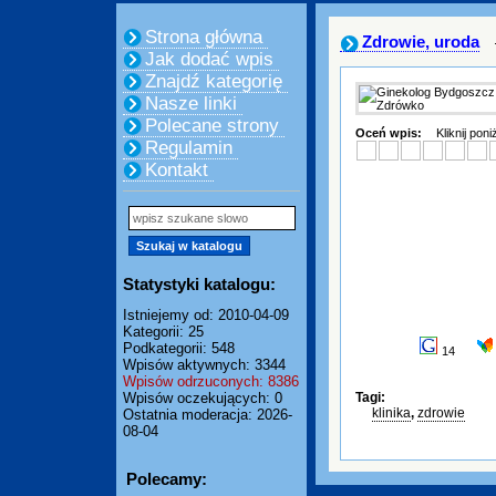
Strona główna
Zdrowie, uroda
Jak dodać wpis
Znajdź kategorię
Nasze linki
Polecane strony
Oceń wpis:
Kliknij pon
Regulamin
Kontakt
Statystyki katalogu:
Istniejemy od: 2010-04-09
Kategorii: 25
Podkategorii: 548
14
Wpisów aktywnych: 3344
Wpisów odrzuconych: 8386
Wpisów oczekujących: 0
Tagi:
klinika
,
zdrowie
Ostatnia moderacja: 2026-
08-04
Polecamy: