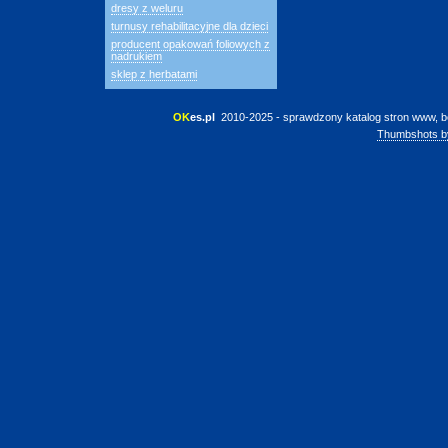
dresy z weluru
turnusy rehabilitacyjne dla dzieci
producent opakowań foliowych z
nadrukiem
sklep z herbatami
OK
es.pl
 2010-2025 - sprawdzony katalog stron www, b
Thumbshots b