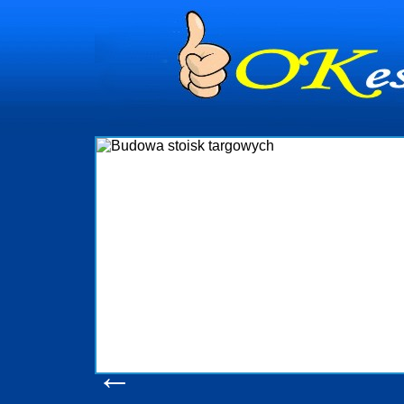
dynia
dministrowanie
ściami Gdynia i
ieżący nadzór nad
iczenia, organizację
ta obejmuje także
uchomościami Gdynia
potrzebny jest
ieruchomości Sopot
nia, Progreen-Adm
w codziennym
dla tych
←