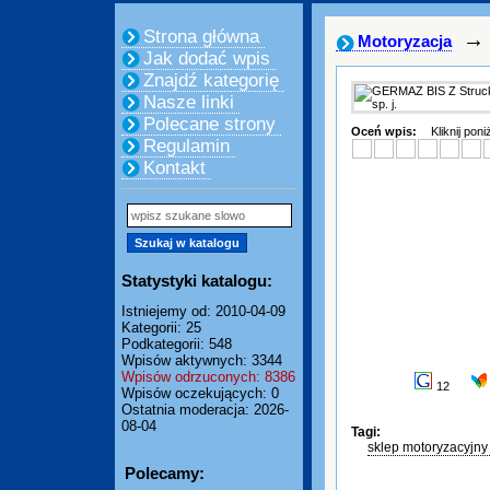
Strona główna
→
Motoryzacja
Jak dodać wpis
Znajdź kategorię
Nasze linki
Polecane strony
Oceń wpis:
Kliknij pon
Regulamin
Kontakt
Statystyki katalogu:
Istniejemy od: 2010-04-09
Kategorii: 25
Podkategorii: 548
Wpisów aktywnych: 3344
Wpisów odrzuconych: 8386
12
Wpisów oczekujących: 0
Ostatnia moderacja: 2026-
08-04
Tagi:
sklep motoryzacyjn
Polecamy: