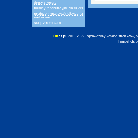
dresy z weluru
turnusy rehabilitacyjne dla dzieci
producent opakowań foliowych z
nadrukiem
sklep z herbatami
OK
es.pl
 2010-2025 - sprawdzony katalog stron www, b
Thumbshots b