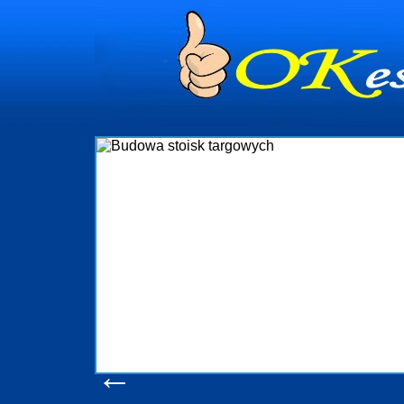
dynia
dministrowanie
ściami Gdynia i
ieżący nadzór nad
iczenia, organizację
ta obejmuje także
uchomościami Gdynia
potrzebny jest
ieruchomości Sopot
nia, Progreen-Adm
w codziennym
dla tych
←