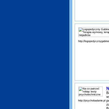
http://logopedycznygabine
N
B
w
p
http://psychobadanie.pl
z
B