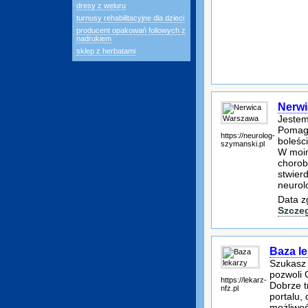
dresy z weluru
turnusy rehabilitacyjne dla dzieci
producent opakowań foliowych z
nadrukiem
sklep z herbatami
Nerw
Jestem
Pomaga
https://neurolog-
boleśc
szymanski.pl
W moim
chorob
stwier
neurol
Data z
Szcze
Baza le
Szukasz 
pozwoli 
https://lekarz-
Dobrze t
nfz.pl
portalu,
możliwoś