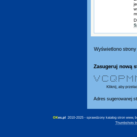
j
w
m
D
S
Wyświetlono strony 
Zasugeruj nową s
* * ***** ***** ****** * * * *
* * * * * * * * ** 
* * * * * * * * * * 
* * * * * ****** * * * 
* * * * * * * * *
* * * * * * * * *
* ***** **** * * *
Kliknij, aby przeł
Adres sugerowanej st
OK
es.pl
 2010-2025 - sprawdzony katalog stron www, b
Thumbshots b