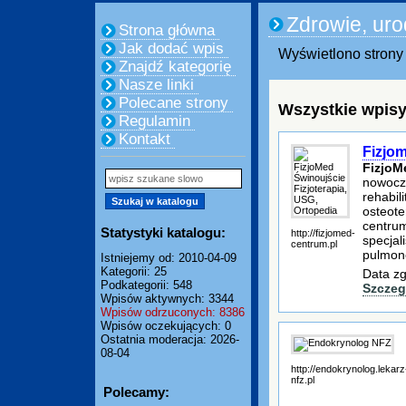
Zdrowie, ur
Strona główna
Jak dodać wpis
Wyświetlono strony 
Znajdź kategorię
Nasze linki
Polecane strony
Wszystkie wpisy
Regulamin
Kontakt
Fizjom
FizjoM
nowocz
rehabili
osteote
centrum
Statystyki katalogu:
http://fizjomed-
specjal
centrum.pl
pulmono
Istniejemy od: 2010-04-09
Kategorii: 25
Data zg
Podkategorii: 548
Szczeg
Wpisów aktywnych: 3344
Wpisów odrzuconych: 8386
Wpisów oczekujących: 0
Ostatnia moderacja: 2026-
08-04
http://endokrynolog.lekarz
nfz.pl
Polecamy: