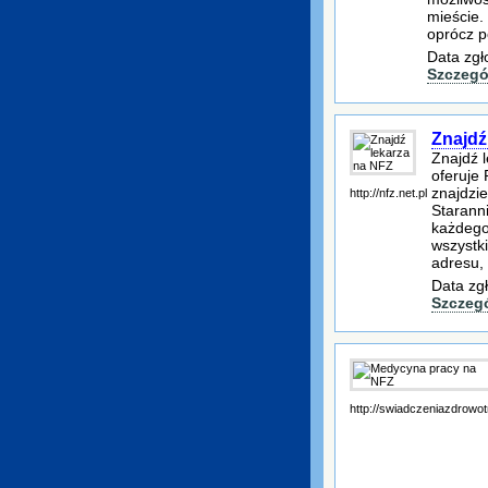
mieście.
oprócz 
Data zgł
Szczegó
Znajdź
Znajdź 
oferuje 
znajdzie
http://nfz.net.pl
Starann
każdego
wszystk
adresu,
Data zg
Szczeg
http://swiadczeniazdrowot