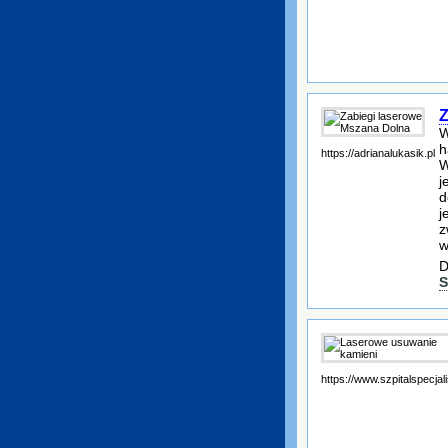
Z
W
h
https://adrianalukasik.pl
W
j
d
j
z
w
D
S
https://www.szpitalspecjali