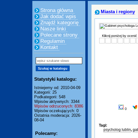
Strona główna
Miasta i regiony
Jak dodać wpis
Znajdź kategorię
Nasze linki
Polecane strony
Kliknij poniżej by ocenić
Regulamin
Kontakt
Statystyki katalogu:
Istniejemy od: 2010-04-09
Kategorii: 25
Podkategorii: 548
Wpisów aktywnych: 3344
Wpisów odrzuconych: 8386
0
Wpisów oczekujących: 0
Ostatnia moderacja: 2026-
08-04
Tagi:
psycholog lublin
,
gab
Polecamy: