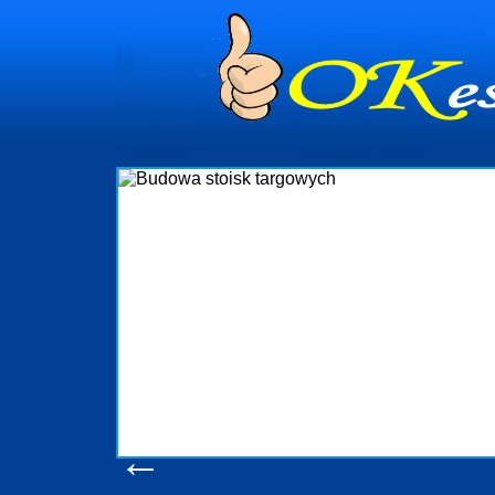
dynia
dministrowanie
ściami Gdynia i
ieżący nadzór nad
iczenia, organizację
ta obejmuje także
uchomościami Gdynia
potrzebny jest
ieruchomości Sopot
nia, Progreen-Adm
w codziennym
dla tych
←