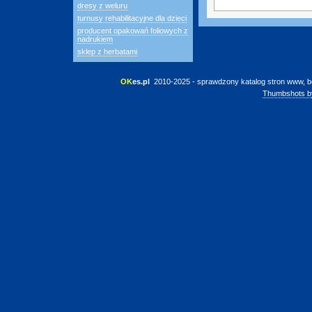
dresy z weluru
turnusy rehabilitacyjne dla dzieci
producent opakowań foliowych z
nadrukiem
sklep z herbatami
OK
es.pl
 2010-2025 - sprawdzony katalog stron www, b
Thumbshots b